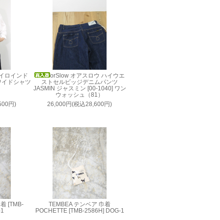
 ミズイロインド
orSlow オアスロウ ハイウエ
ワイドシャツ
ストセルビッジデニムパンツ
JASMIN ジャスミン [00-1040] ワン
ウォッシュ（81）
500円)
26,000円(税込28,600円)
 [TMB-
TEMBEA テンベア 巾着
-1
POCHETTE [TMB-2586H] DOG-1