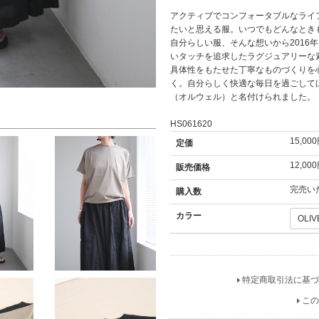
アクティブでコンフォータブルなライ
たいと思える服。いつでもどんなとき
自分らしい服、そんな想いから2016
いタッチを追求したラグジュアリーな
具体性をもたせた丁寧なものづくりを心がけて
く。自分らしく快適な毎日を過ごしてほ
（オルウェル）と名付けられました。
HS061620
15,00
定価
12,00
販売価格
完売い
購入数
カラー
特定商取引法に基づ
この