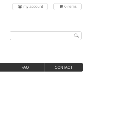
my account
0 items
FAQ
CONTACT