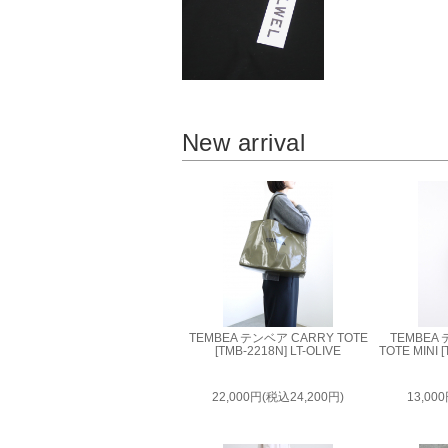
New arrival
TEMBEA テンベア CARRY TOTE
TEMBEA
[TMB-2218N] LT-OLIVE
TOTE MINI 
22,000円(税込24,200円)
13,00