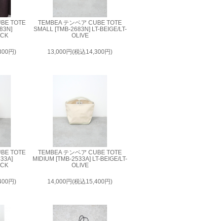
BE TOTE
TEMBEA テンベア CUBE TOTE
83N]
SMALL [TMB-2683N] LT-BEIGE/LT-
ACK
OLIVE
300円)
13,000円(税込14,300円)
BE TOTE
TEMBEA テンベア CUBE TOTE
533A]
MIDIUM [TMB-2533A] LT-BEIGE/LT-
ACK
OLIVE
400円)
14,000円(税込15,400円)