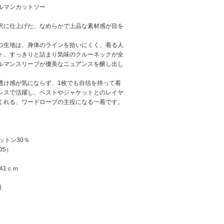
ルマンカットソー
沢に仕上げた、なめらかで上品な素材感が目を
つ生地は、身体のラインを拾いにくく、着る人
ト。すっきりと詰まり気味のクルーネックが全
ルマンスリーブが優美なニュアンスを醸し出し
透け感が気にならず、1枚でも自信を持って着
レスで活躍し、ベストやジャケットとのレイヤ
くれる、ワードローブの主役になる一着です。
ットン30％
OS）
41ｃｍ
用