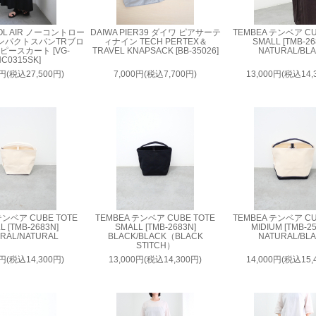
OL AIR ノーコントロー
DAIWA PIER39 ダイワ ピアサーテ
TEMBEA テンベア CU
ンパクトスパンTRブロ
ィナイン TECH PERTEX＆
SMALL [TMB-26
ピースカート [VG-
TRAVEL KNAPSACK [BB-35026]
NATURAL/BL
C0315SK]
0円(税込27,500円)
7,000円(税込7,700円)
13,000円(税込14,
テンベア CUBE TOTE
TEMBEA テンベア CUBE TOTE
TEMBEA テンベア CU
L [TMB-2683N]
SMALL [TMB-2683N]
MIDIUM [TMB-2
RAL/NATURAL
BLACK/BLACK（BLACK
NATURAL/BL
STITCH）
0円(税込14,300円)
13,000円(税込14,300円)
14,000円(税込15,