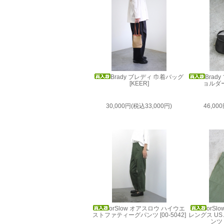
Brady ブレディ 巾着バッグ
Brad
[KEER]
ョルダー
30,000円(税込33,000円)
46,00
orSlow オアスロウ ハイウエ
orS
ストファティーグパンツ [00-5042]
レングス US
ンツ [