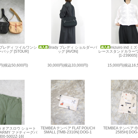
y ブレディ ツイルワンシ
Brady ブレディ ショルダーバ
mizuiro ind
バッグ [STOUR]
ッグ [AVON]
レーススタンドカラー
[1-239005]
0円(税込50,600円)
30,000円(税込33,000円)
15,000円(税込16,
TEMBEA テンベア FLAT POUCH
TEMBEA テンベア 巾着
low オアスロウ ショート
SMALL [TMB-2310N] DOG-1
2585H] DOG
 ARMY ファティーグパ
00-5002Z-16]