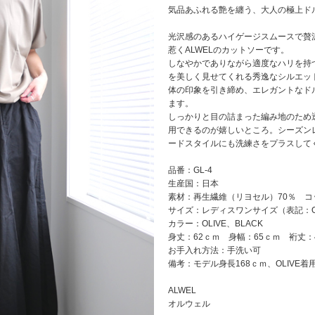
気品あふれる艶を纏う、大人の極上ド
光沢感のあるハイゲージスムースで贅
惹くALWELのカットソーです。
しなやかでありながら適度なハリを持
を美しく見せてくれる秀逸なシルエッ
体の印象を引き締め、エレガントなド
ます。
しっかりと目の詰まった編み地のため
用できるのが嬉しいところ。シーズン
ードスタイルにも洗練さをプラスして
品番：GL-4
生産国：日本
素材：再生繊維（リヨセル）70％ コ
サイズ：レディスワンサイズ（表記：
カラー：OLIVE、BLACK
身丈：62ｃｍ 身幅：65ｃｍ 裄丈：
お手入れ方法：手洗い可
備考：モデル身長168ｃｍ、OLIVE着
ALWEL
オルウェル