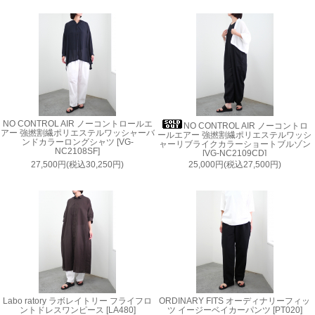
NO CONTROL AIR ノーコントロールエ
NO CONTROL AIR ノーコントロ
アー 強撚割繊ポリエステルワッシャーバ
ールエアー 強撚割繊ポリエステルワッシ
ンドカラーロングシャツ [VG-
ャーリブライクカラーショートブルゾン
NC2108SF]
[VG-NC2109CD]
27,500円(税込30,250円)
25,000円(税込27,500円)
Labo ratory ラボレイトリー フライフロ
ORDINARY FITS オーディナリーフィッ
ントドレスワンピース [LA480]
ツ イージーベイカーパンツ [PT020]