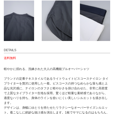
DETAILS
送料無料
軽やかに揺れる、洗練された大人の高機能プルオーバーシャツ
ブランドの定番テキスタイルであるライトウェイトビスコースナイロン タイ
プライターを贅沢に使用した一着。ビスコースの持つなめらかな落ち感と上
品な光沢感に、ナイロンのタフさと軽やかさを掛け合わせた、非常に高密度
で上質なタイプライター生地を採用。驚くほど軽量な素材感でありながら、
適度なハリを持ち、身体のラインを拾いにくい美しいシルエットを描き出し
ます。
デザインは、身幅にゆとりを持たせたリラクシーなオーバーサイズシルエッ
ト。着こなしに絶妙な抜け感を演出します。1枚でサマになるのはもちろん、