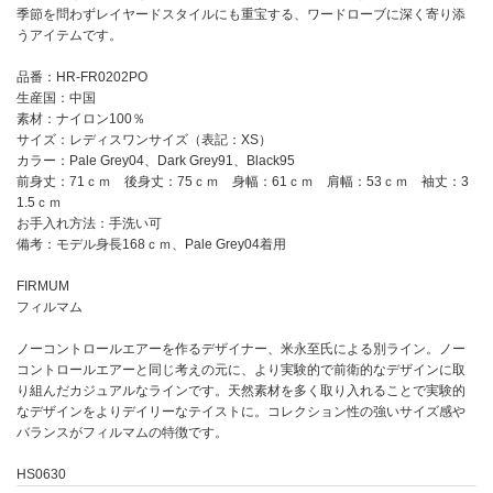
季節を問わずレイヤードスタイルにも重宝する、ワードローブに深く寄り添
うアイテムです。
品番：HR-FR0202PO
生産国：中国
素材：ナイロン100％
サイズ：レディスワンサイズ（表記：XS）
カラー：Pale Grey04、Dark Grey91、Black95
前身丈：71ｃｍ 後身丈：75ｃｍ 身幅：61ｃｍ 肩幅：53ｃｍ 袖丈：3
1.5ｃｍ
お手入れ方法：手洗い可
備考：モデル身長168ｃｍ、Pale Grey04着用
FIRMUM
フィルマム
ノーコントロールエアーを作るデザイナー、米永至氏による別ライン。ノー
コントロールエアーと同じ考えの元に、より実験的で前衛的なデザインに取
り組んだカジュアルなラインです。天然素材を多く取り入れることで実験的
なデザインをよりデイリーなテイストに。コレクション性の強いサイズ感や
バランスがフィルマムの特徴です。
HS0630