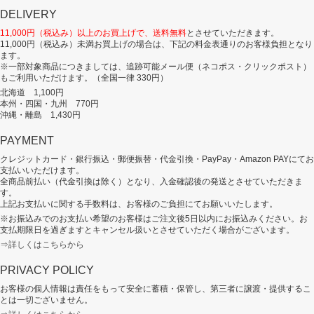
DELIVERY
11,000円（税込み）以上のお買上げで、送料無料
とさせていただきます。
11,000円（税込み）未満お買上げの場合は、下記の料金表通りのお客様負担となり
ます。
※一部対象商品につきましては、追跡可能メール便（ネコポス・クリックポスト）
もご利用いただけます。（全国一律 330円）
北海道 1,100円
本州・四国・九州 770円
沖縄・離島 1,430円
PAYMENT
クレジットカード・銀行振込・郵便振替・代金引換・PayPay・Amazon PAYにてお
支払いいただけます。
全商品前払い（代金引換は除く）となり、入金確認後の発送とさせていただきま
す。
上記お支払いに関する手数料は、お客様のご負担にてお願いいたします。
※お振込みでのお支払い希望のお客様はご注文後5日以内にお振込みください。お
支払期限日を過ぎますとキャンセル扱いとさせていただく場合がございます。
⇒詳しくはこちらから
PRIVACY POLICY
お客様の個人情報は責任をもって安全に蓄積・保管し、第三者に譲渡・提供するこ
とは一切ございません。