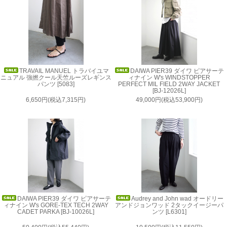
TRAVAIL MANUEL トラバイユマ
DAIWA PIER39 ダイワ ピアサーテ
ニュアル 強撚クール天竺ルーズレギンス
ィナイン W's WINDSTOPPER
パンツ [5083]
PERFECT MIL FIELD 2WAY JACKET
[BJ-12026L]
6,650円(税込7,315円)
49,000円(税込53,900円)
DAIWA PIER39 ダイワ ピアサーテ
Audrey and John wad オードリー
ィナイン W's GORE-TEX TECH 2WAY
アンドジョンワッド 2タックイージーパ
CADET PARKA [BJ-10026L]
ンツ [L6301]