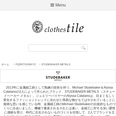
Menu
ホーム
>
PQRSTUVWXYZ
>
STUDEBAKER METALS
2013年に金属細工師として熟練の技術を持つ、Michael Studebaker＆Alyssa
Catalanoの2人によって作られたブランド、STUDEBAKER METALS （スチュー
ドベーカー メタル）。ジュエリーバイヤーのAlyssa Catalanoは、目まぐるしく
変化するファッショントレンドに合わせた簡易な物がもてはやされていることに
複雑な思いを感じている時、金属細工師のMichael Studebakerの伝統的なものづ
くりに出会いました。機械で量産されるそれとは違い、金細工に対する深い愛情
に感銘を受け、時代に左右されないものづくりを目指して、2人でブランドを立