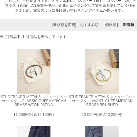
ち上げたことが始まりです。メイン素材に、シルバー（銀）・コッパー（銅）・
ブラス（真鍮）の3種類を使用。金属がエイジングして雰囲気を増していく様子
を楽しめ、家宝のように受け継いで行きたいアイテムが揃います。
[並び順を変更] -
おすすめ順
| -
価格順
| -
新着順
全 [4] 商品中 [1-4] 商品を表示しています
STUDEBAKER METALS スチュードベー
STUDEBAKER METALS スチュードベー
カー メタル CLASSIC CUFF AMRICAN
カー メタル AVANTI CUFF AMRICAN
BRASS WORK PATINA
BRASS BRUSHED
11,000円(税込12,100円)
12,000円(税込13,200円)