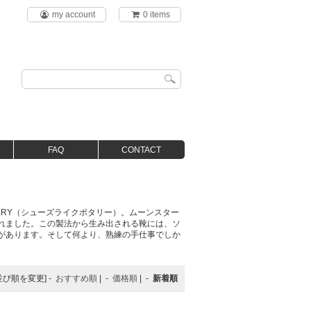
my account
0 items
FAQ
CONTACT
TERY（シューズライクポタリー）。ムーンスター
れました。この製法から生み出される靴には、ソ
があります。そして何より、熟練の手仕事でしか
並び順を変更] -
おすすめ順
| -
価格順
| -
新着順