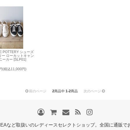
KE POTTERY シューズ
リー ローカットキャン
ーカー [SLP01]
0円(税込11,000円)
前のページ
2
商品中
1-2
商品
次のページ
EMBEAなど取扱いのレディースセレクトショップ。全国に通販