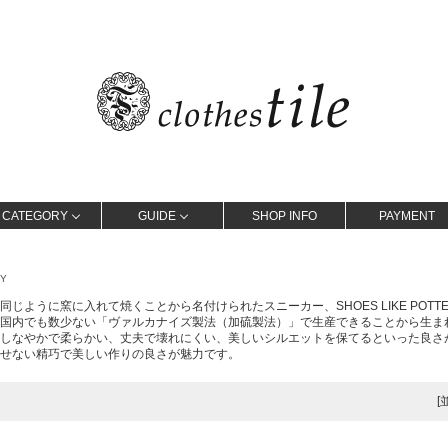
CATEGORY
GUIDE
SHOP INFO
PAYMENT
RY
同じように窯に入れて焼くことから名付けられたスニーカー、SHOES LIKE POT
国内でも数少ない「ヴァルカナイズ製法（加硫製法）」で生産できることから生ま
しなやかで柔らかい、丈夫で壊れにくい、美しいシルエットを保てるといった良さ
せない精巧で美しい作りの良さが魅力です。
[