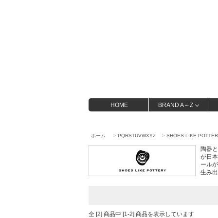
HOME
BRAND A～Z
ホーム
>
PQRSTUVWXYZ
>
SHOES LIKE POTTE
陶器と
が日本
ールが
生み出
全 [2] 商品中 [1-2] 商品を表示しています