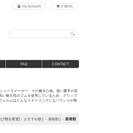
my account
0 items
FAQ
CONTACT
すシューズメーカー。その履き心地、使い勝手の良
高い耐久性のゴムを使用しているため、グリップ
フォルムはどんなスタイリングにもバランスが取
並び順を変更] -
おすすめ順
| -
価格順
| -
新着順