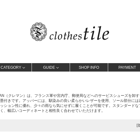
CATEGORY
GUIDE
SHOP INFO
PAYMENT
MAN（クレマン）は、フランス軍や宮内庁、郵便局などへのサービスシューズを卸
墨付きです。アッパーには、馴染みの良い柔らかいレザーを使用、ソール部分には
ッション性に優れ、少々の雨なら気にせずに履くことが可能です。スタンダードな
く、幅広いコーディネートと相性良く合わせていただけます。
[