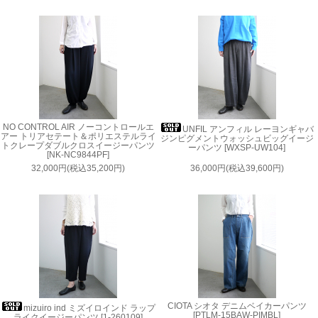
NO CONTROL AIR ノーコントロールエ
UNFIL アンフィル レーヨンギャバ
アー トリアセテート＆ポリエステルライ
ジンピグメントウォッシュビッグイージ
トクレープダブルクロスイージーパンツ
ーパンツ [WXSP-UW104]
[NK-NC9844PF]
32,000円(税込35,200円)
36,000円(税込39,600円)
CIOTA シオタ デニムベイカーパンツ
mizuiro ind ミズイロインド ラップ
[PTLM-15BAW-PIMBL]
ライクイージーパンツ [1-260109]