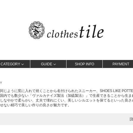
CATEGORY
GUIDE
SHOP INFO
PAYMENT
RY
同じように窯に入れて焼くことから名付けられたスニーカー、SHOES LIKE POT
国内でも数少ない「ヴァルカナイズ製法（加硫製法）」で生産できることから生ま
しなやかで柔らかい、丈夫で壊れにくい、美しいシルエットを保てるといった良さ
せない精巧で美しい作りの良さが魅力です。
[