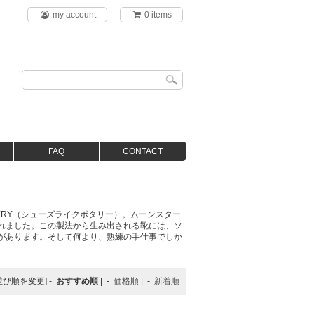
my account
0 items
FAQ
CONTACT
TERY（シューズライクポタリー）。ムーンスター
れました。この製法から生み出される靴には、ソ
があります。そして何より、熟練の手仕事でしか
並び順を変更] -
おすすめ順
| -
価格順
| -
新着順