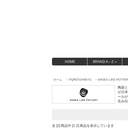
HOME
BRAND A～Z
ホーム
>
PQRSTUVWXYZ
>
SHOES LIKE POTTE
陶器と
が日本
ールが
生み出
全 [2] 商品中 [1-2] 商品を表示しています