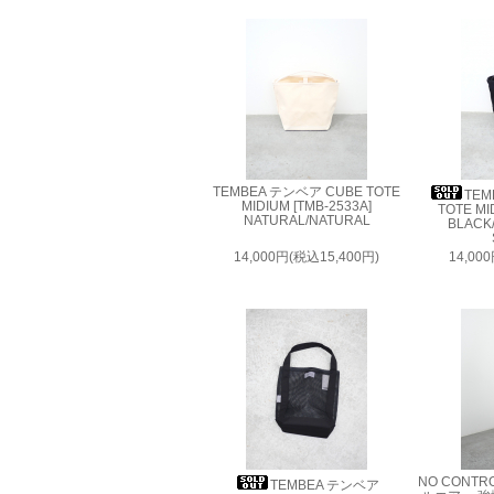
TEMBEA テンベア CUBE TOTE
TEM
MIDIUM [TMB-2533A]
TOTE MI
NATURAL/NATURAL
BLACK
14,000円(税込15,400円)
14,00
NO CONTR
TEMBEA テンベア