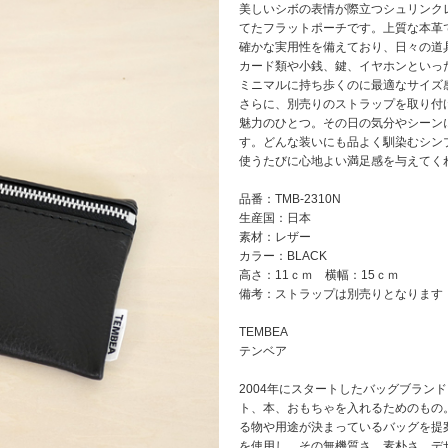
美しいシボの表情が際立つシュリンク
てたフラットポーチです。上質な本革
確かな実用性を備えており、日々の道
カード類や小銭、鍵、イヤホンといっ
ミニマルに持ち歩くのに最適なサイズ
さらに、別売りのストラップを取り付
魅力のひとつ。その日の気分やシーン
す。どんな装いにも品よく馴染むシン
使うたびに心地よい満足感を与えてく
品番：TMB-2310N
生産国：日本
素材：レザー
カラー：BLACK
高さ：11ｃｍ 横幅：15ｃｍ
備考：ストラップは別売りとなります
TEMBEA
テンベア
2004年にスタートしたバッグブランド
ト、本、おもちゃを入れるためのもの
る物や用途が決まっているバッグを提
を使用し、その無機質さ、素朴さ、デ