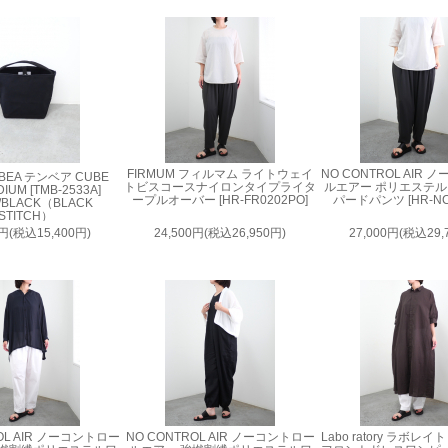
FIRMUM フィルマム ライトウェイ
NO CONTROL AIR
BEA テンベア CUBE
トビスコースナイロンタイプライタ
ルエアー ポリエステ
DIUM [TMB-2533A]
ープルオーバー [HR-FR0202PO]
パードパンツ [HR-NC
/BLACK（BLACK
STITCH）
0円(税込15,400円)
24,500円(税込26,950円)
27,000円(税込29,
OL AIR ノーコントロー
NO CONTROL AIR ノーコントロー
Labo ratory ラボレ