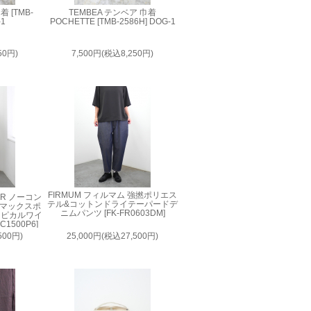
 [TMB-
TEMBEA テンベア 巾着
-1
POCHETTE [TMB-2586H] DOG-1
50円)
7,500円(税込8,250円)
FIRMUM フィルマム 強撚ポリエス
AIR ノーコン
テル&コットンドライテーパードデ
ルマックスポ
ニムパンツ [FK-FR0603DM]
ロピカルワイ
1500P6]
500円)
25,000円(税込27,500円)