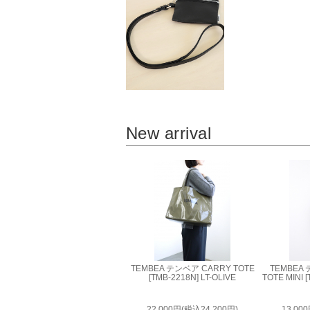
New arrival
TEMBEA テンベア CARRY TOTE
TEMBEA
[TMB-2218N] LT-OLIVE
TOTE MINI 
22,000円(税込24,200円)
13,00