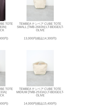
BE TOTE
TEMBEA テンベア CUBE TOTE
83N]
SMALL [TMB-2683N] LT-BEIGE/LT-
ACK
OLIVE
300円)
13,000円(税込14,300円)
BE TOTE
TEMBEA テンベア CUBE TOTE
533A]
MIDIUM [TMB-2533A] LT-BEIGE/LT-
ACK
OLIVE
400円)
14,000円(税込15,400円)