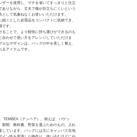
レザーを使用し、マチを省いてすっきりと仕立
でありながら、丈夫で傷が目立ちにくいという
具として気兼ねなくお使いいただけます。
た細々とした必需品をコンパクトに収納でき、
感です。
けることで、より軽快に持ち運びができるのも
に合わせて使い方をアレンジしていただけま
プルなデザインは、バッグの中を美しく整え、
れるアイテムです。
、TEMBEA（テンベア）。例えば、バゲッ
。新聞、教科書、野菜を運ぶためのもの。入れ
案しています。バッグには主にキャンバス生地
ザイン性を意識した物作り。使い込むほどにや