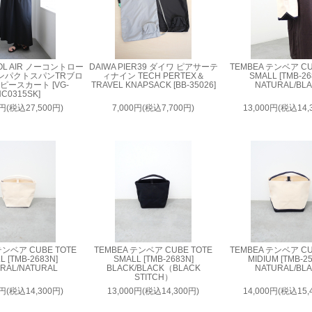
OL AIR ノーコントロー
DAIWA PIER39 ダイワ ピアサーテ
TEMBEA テンベア CU
ンパクトスパンTRブロ
ィナイン TECH PERTEX＆
SMALL [TMB-26
ピースカート [VG-
TRAVEL KNAPSACK [BB-35026]
NATURAL/BL
C0315SK]
0円(税込27,500円)
7,000円(税込7,700円)
13,000円(税込14,
テンベア CUBE TOTE
TEMBEA テンベア CUBE TOTE
TEMBEA テンベア CU
L [TMB-2683N]
SMALL [TMB-2683N]
MIDIUM [TMB-2
RAL/NATURAL
BLACK/BLACK（BLACK
NATURAL/BL
STITCH）
0円(税込14,300円)
13,000円(税込14,300円)
14,000円(税込15,