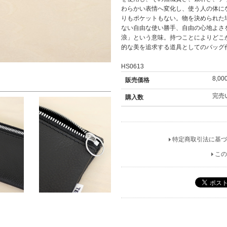
わらかい表情へ変化し、使う人の体に
りもポケットもない。物を決められた
ない自由な使い勝手、自由の心地よさ
浪」という意味。持つことによりどこ
的な美を追求する道具としてのバッグ
HS0613
8,0
販売価格
完売
購入数
特定商取引法に基づ
この