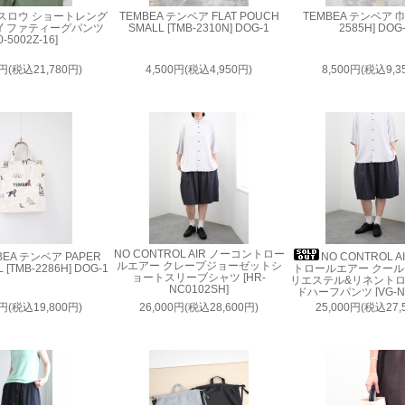
オアスロウ ショートレング
TEMBEA テンベア FLAT POUCH
TEMBEA テンベア 巾着
RMY ファティーグパンツ
SMALL [TMB-2310N] DOG-1
2585H] DOG
0-5002Z-16]
0円(税込21,780円)
4,500円(税込4,950円)
8,500円(税込9,3
NO CONTROL AIR ノーコントロー
BEA テンベア PAPER
NO CONTROL 
ルエアー クレープジョーゼットシ
 [TMB-2286H] DOG-1
トロールエアー クー
ョートスリーブシャツ [HR-
リエステル&リネント
NC0102SH]
ドハーフパンツ [VG-NC
0円(税込19,800円)
26,000円(税込28,600円)
25,000円(税込27,