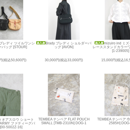
y ブレディ ツイルワンシ
Brady ブレディ ショルダーバ
mizuiro ind
バッグ [STOUR]
ッグ [AVON]
レーススタンドカラー
[1-239005]
0円(税込50,600円)
30,000円(税込33,000円)
15,000円(税込16,
TEMBEA テンベア FLAT POUCH
TEMBEA テンベア 巾着
low オアスロウ ショート
SMALL [TMB-2310N] DOG-1
2585H] DOG
 ARMY ファティーグパ
00-5002Z-16]