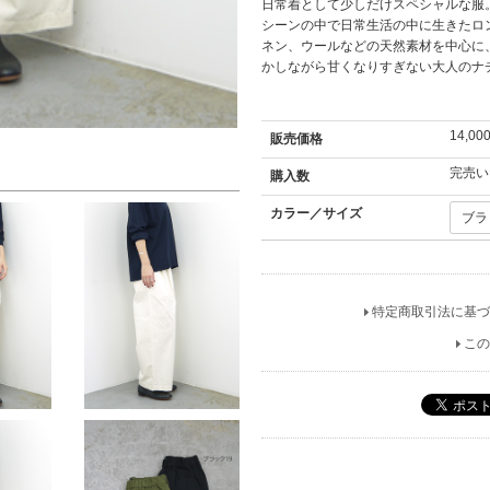
日常着として少しだけスペシャルな服
シーンの中で日常生活の中に生きたロ
ネン、ウールなどの天然素材を中心に
かしながら甘くなりすぎない大人のナ
14,00
販売価格
完売い
購入数
カラー／サイズ
特定商取引法に基づ
この