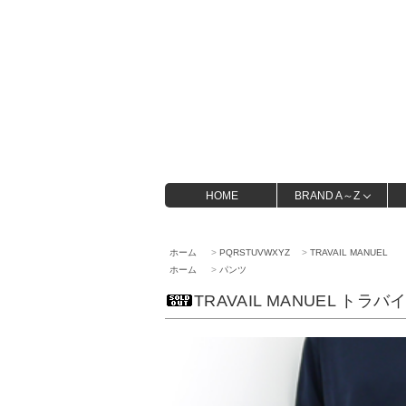
HOME
BRAND A～Z
ホーム
>
PQRSTUVWXYZ
>
TRAVAIL MANUEL
ホーム
>
パンツ
TRAVAIL MANUEL ト