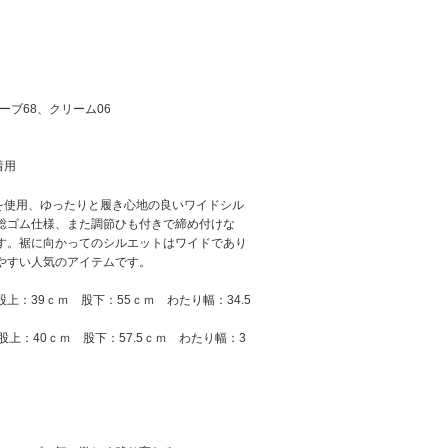
ーブ68、クリーム06
着用
材を使用、ゆったりと履き心地の良いワイドシル
総ゴム仕様、また調節ひも付きで締め付けな
す。裾に向かってのシルエットはワイドであり
やすい人気のアイテムです。
股上：39ｃｍ 股下：55ｃｍ わたり幅：34.5
股上：40ｃｍ 股下：57.5ｃｍ わたり幅：3