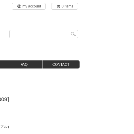
my account
0 items
FAQ
CONTACT
09]
ュアル）