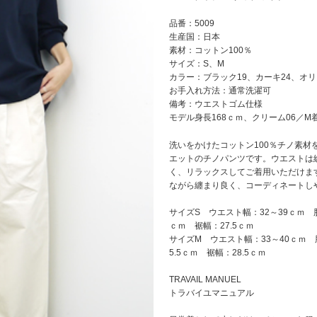
品番：5009
生産国：日本
素材：コットン100％
サイズ：S、M
カラー：ブラック19、カーキ24、オリ
お手入れ方法：通常洗濯可
備考：ウエストゴム仕様
モデル身長168ｃｍ、クリーム06／M
洗いをかけたコットン100％チノ素
エットのチノパンツです。ウエストは
く、リラックスしてご着用いただけま
ながら纏まり良く、コーディネートし
サイズS ウエスト幅：32～39ｃｍ 
ｃｍ 裾幅：27.5ｃｍ
サイズM ウエスト幅：33～40ｃｍ 
5.5ｃｍ 裾幅：28.5ｃｍ
TRAVAIL MANUEL
トラバイユマニュアル