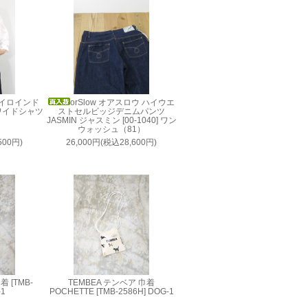
 ミズイロインド
orSlow オアスロウ ハイウエ
ワイドシャツ
ストセルビッジデニムパンツ
JASMIN ジャスミン [00-1040] ワン
ウォッシュ（81）
500円)
26,000円(税込28,600円)
 [TMB-
TEMBEA テンベア 巾着
-1
POCHETTE [TMB-2586H] DOG-1