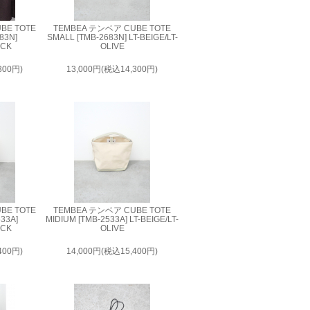
BE TOTE
TEMBEA テンベア CUBE TOTE
83N]
SMALL [TMB-2683N] LT-BEIGE/LT-
ACK
OLIVE
300円)
13,000円(税込14,300円)
BE TOTE
TEMBEA テンベア CUBE TOTE
533A]
MIDIUM [TMB-2533A] LT-BEIGE/LT-
ACK
OLIVE
400円)
14,000円(税込15,400円)