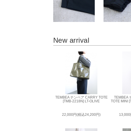
New arrival
TEMBEA テンベア CARRY TOTE
TEMBEA
[TMB-2218N] LT-OLIVE
TOTE MINI 
22,000円(税込24,200円)
13,00