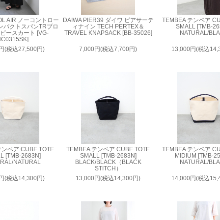
OL AIR ノーコントロー
DAIWA PIER39 ダイワ ピアサーテ
TEMBEA テンベア CU
ンパクトスパンTRブロ
ィナイン TECH PERTEX＆
SMALL [TMB-26
ピースカート [VG-
TRAVEL KNAPSACK [BB-35026]
NATURAL/BL
C0315SK]
0円(税込27,500円)
7,000円(税込7,700円)
13,000円(税込14,
テンベア CUBE TOTE
TEMBEA テンベア CUBE TOTE
TEMBEA テンベア CU
L [TMB-2683N]
SMALL [TMB-2683N]
MIDIUM [TMB-2
RAL/NATURAL
BLACK/BLACK（BLACK
NATURAL/BL
STITCH）
0円(税込14,300円)
13,000円(税込14,300円)
14,000円(税込15,