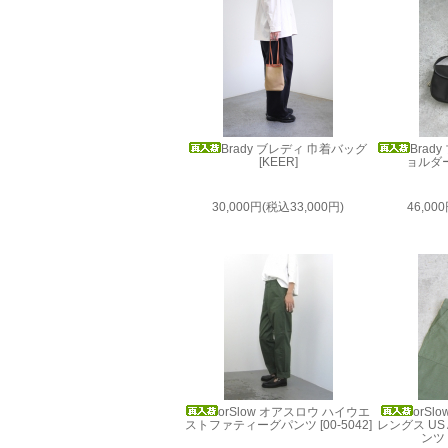
Brady ブレディ 巾着バッグ
Brad
[KEER]
ョルダー
30,000円(税込33,000円)
46,00
orSlow オアスロウ ハイウエ
orS
ストファティーグパンツ [00-5042]
レングス US
ンツ [