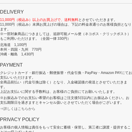
DELIVERY
11,000円（税込み）以上のお買上げで、送料無料
とさせていただきます。
11,000円（税込み）未満お買上げの場合は、下記の料金表通りのお客様負担となり
ます。
※一部対象商品につきましては、追跡可能メール便（ネコポス・クリックポスト）
もご利用いただけます。（全国一律 330円）
北海道 1,100円
本州・四国・九州 770円
沖縄・離島 1,430円
PAYMENT
クレジットカード・銀行振込・郵便振替・代金引換・PayPay・Amazon PAYにてお
支払いいただけます。
全商品前払い（代金引換は除く）となり、入金確認後の発送とさせていただきま
す。
上記お支払いに関する手数料は、お客様のご負担にてお願いいたします。
※お振込みでのお支払い希望のお客様はご注文後5日以内にお振込みください。お
支払期限日を過ぎますとキャンセル扱いとさせていただく場合がございます。
⇒詳しくはこちらから
PRIVACY POLICY
お客様の個人情報は責任をもって安全に蓄積・保管し、第三者に譲渡・提供するこ
とは一切ございません。