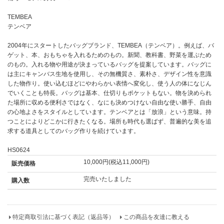
TEMBEA
テンベア
2004年にスタートしたバッグブランド、TEMBEA（テンベア）。例えば、バ
ゲット、本、おもちゃを入れるためのもの。新聞、教科書、野菜を運ぶため
のもの。入れる物や用途が決まっているバッグを提案しています。バッグに
は主にキャンバス生地を使用し、その無機質さ、素朴さ、デザイン性を意識
した物作り。使い込むほどにやわらかい表情へ変化し、使う人の体になじん
でいくことも特長。バッグは基本、仕切りもポケットもない。物を決められ
た場所に収める便利さではなく、なにも決めつけない自由な使い勝手、自由
の心地よさをスタイルとしています。テンベアとは「放浪」という意味。持
つことによりどこかに行きたくなる。場所も時代も選ばず、普遍的な美を追
求する道具としてのバッグ作りを続けています。
HS0624
10,000円(税込11,000円)
販売価格
完売いたしました
購入数
特定商取引法に基づく表記（返品等）
この商品を友達に教える