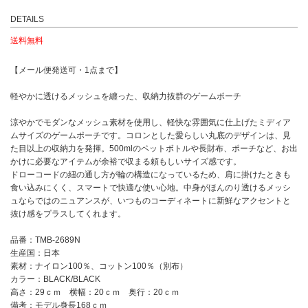
DETAILS
送料無料
【メール便発送可・1点まで】
軽やかに透けるメッシュを纏った、収納力抜群のゲームポーチ
涼やかでモダンなメッシュ素材を使用し、軽快な雰囲気に仕上げたミディア
ムサイズのゲームポーチです。コロンとした愛らしい丸底のデザインは、見
た目以上の収納力を発揮。500mlのペットボトルや長財布、ポーチなど、お出
かけに必要なアイテムが余裕で収まる頼もしいサイズ感です。
ドローコードの紐の通し方が輪の構造になっているため、肩に掛けたときも
食い込みにくく、スマートで快適な使い心地。中身がほんのり透けるメッシ
ュならではのニュアンスが、いつものコーディネートに新鮮なアクセントと
抜け感をプラスしてくれます。
品番：TMB-2689N
生産国：日本
素材：ナイロン100％、コットン100％（別布）
カラー：BLACK/BLACK
高さ：29ｃｍ 横幅：20ｃｍ 奥行：20ｃｍ
備考：モデル身長168ｃｍ