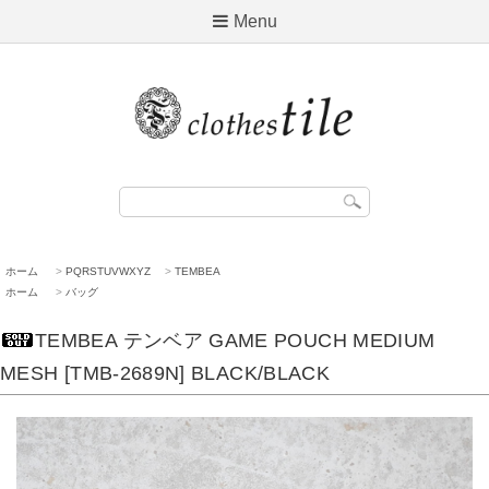
Menu
ホーム
>
PQRSTUVWXYZ
>
TEMBEA
ホーム
>
バッグ
TEMBEA テンベア GAME POUCH MEDIUM
MESH [TMB-2689N] BLACK/BLACK