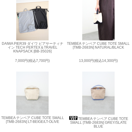
DAIWA PIER39 ダイワ ピアサーティナ
TEMBEA テンベア CUBE TOTE SMALL
イン TECH PERTEX＆TRAVEL
[TMB-2683N] NATURAL/BLACK
KNAPSACK [BB-35026]
7,000円(税込7,700円)
13,000円(税込14,300円)
TEMBEA テンベア CUBE TOTE SMALL
TEMBEA テンベア CUBE TOTE
[TMB-2683N] LT-BEIGE/LT-OLIVE
SMALL [TMB-2683N] GREY/SLATE
BLUE