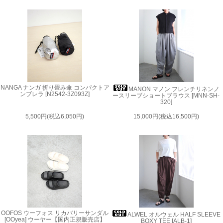
NANGA ナンガ 折り畳み傘 コンパクトア
MANON マノン フレンチリネンノ
ンブレラ [N2542-3Z093Z]
ースリーブショートブラウス [MNN-SH-
320]
5,500円(税込6,050円)
15,000円(税込16,500円)
OOFOS ウーフォス リカバリーサンダル
ALWEL オルウェル HALF SLEEVE
[OOyea] ウーヤー【国内正規販売店】
BOXY TEE [ALB-1]