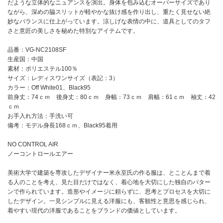
だような立体的なニュアンスを演出。身体を包み込むオーバーサイズであり
ながら、深めの脇スリットが軽やかな抜け感を作り出し、重たく見せない絶
妙なバランスに仕上がっています。涼しげな表情の中に、道具としてのタフ
さと意匠の美しさを秘めた特別なアイテムです。
品番：VG-NC2108SF
生産国：中国
素材：ポリエステル100％
サイズ：レディスワンサイズ（表記：3）
カラー：Off White01、Black95
前身丈：74ｃｍ 後身丈：80ｃｍ 身幅：73ｃｍ 肩幅：61ｃｍ 袖丈：42
ｃｍ
お手入れ方法：手洗い可
備考：モデル身長168ｃｍ、Black95着用
NO CONTROL AIR
ノーコントロールエアー
美術大学で建築を専攻したデザイナー米永至氏の作る服は、とことんまで着
る人のことを考え、見た目だけではなく、着心地を大切にした独自のパター
ンで作られています。造形やイメージに頼らずに、思考とプロセスを大切に
したデザイン。一見シンプルに見える洋服にも、客観性と意思を感じられ、
着やすい現代の洋服であることをブランドの価値としています。