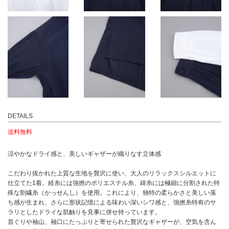
DETAILS
送料無料
涼やかなドライ感と、美しいギャザーが織りなす立体感
こだわり抜かれた上質な生地を贅沢に使い、大人のリラックスシルエットに
仕立てた1着。経糸には強撚のポリエステル糸、緯糸には極細に分割された特
殊な割繊糸（かっせんし）を使用。これにより、独特の柔らかさと美しい落
ち感が生まれ、さらに形状記憶による味わい深いシワ感と、強撚糸特有のサ
ラリとしたドライな肌触りを見事に併せ持っています。
首ぐりや袖山、袖口にたっぷりと寄せられた贅沢なギャザーが、空気を含ん