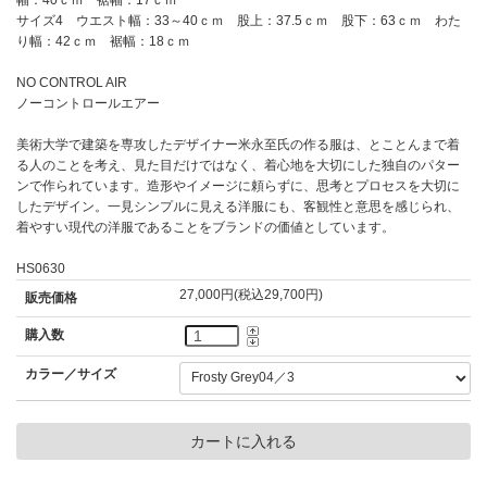
サイズ4 ウエスト幅：33～40ｃｍ 股上：37.5ｃｍ 股下：63ｃｍ わた
り幅：42ｃｍ 裾幅：18ｃｍ
NO CONTROL AIR
ノーコントロールエアー
美術大学で建築を専攻したデザイナー米永至氏の作る服は、とことんまで着
る人のことを考え、見た目だけではなく、着心地を大切にした独自のパター
ンで作られています。造形やイメージに頼らずに、思考とプロセスを大切に
したデザイン。一見シンプルに見える洋服にも、客観性と意思を感じられ、
着やすい現代の洋服であることをブランドの価値としています。
HS0630
27,000円(税込29,700円)
販売価格
購入数
カラー／サイズ