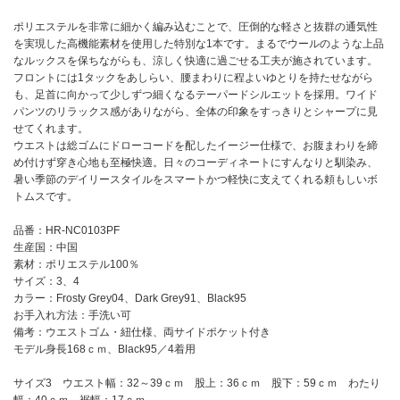
ポリエステルを非常に細かく編み込むことで、圧倒的な軽さと抜群の通気性
を実現した高機能素材を使用した特別な1本です。まるでウールのような上品
なルックスを保ちながらも、涼しく快適に過ごせる工夫が施されています。
フロントには1タックをあしらい、腰まわりに程よいゆとりを持たせながら
も、足首に向かって少しずつ細くなるテーパードシルエットを採用。ワイド
パンツのリラックス感がありながら、全体の印象をすっきりとシャープに見
せてくれます。
ウエストは総ゴムにドローコードを配したイージー仕様で、お腹まわりを締
め付けず穿き心地も至極快適。日々のコーディネートにすんなりと馴染み、
暑い季節のデイリースタイルをスマートかつ軽快に支えてくれる頼もしいボ
トムスです。
品番：HR-NC0103PF
生産国：中国
素材：ポリエステル100％
サイズ：3、4
カラー：Frosty Grey04、Dark Grey91、Black95
お手入れ方法：手洗い可
備考：ウエストゴム・紐仕様、両サイドポケット付き
モデル身長168ｃｍ、Black95／4着用
サイズ3 ウエスト幅：32～39ｃｍ 股上：36ｃｍ 股下：59ｃｍ わたり
幅：40ｃｍ 裾幅：17ｃｍ