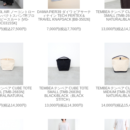
OL AIR ノーコントロー
DAIWA PIER39 ダイワ ピアサーテ
TEMBEA テンベア CU
ンパクトスパンTRブロ
ィナイン TECH PERTEX＆
SMALL [TMB-26
ピースカート [VG-
TRAVEL KNAPSACK [BB-35026]
NATURAL/BL
C0315SK]
0円(税込27,500円)
7,000円(税込7,700円)
13,000円(税込14,
テンベア CUBE TOTE
TEMBEA テンベア CUBE TOTE
TEMBEA テンベア CU
L [TMB-2683N]
SMALL [TMB-2683N]
MIDIUM [TMB-2
RAL/NATURAL
BLACK/BLACK（BLACK
NATURAL/BL
STITCH）
0円(税込14,300円)
13,000円(税込14,300円)
14,000円(税込15,