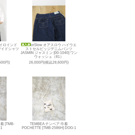
 ミズイロインド
orSlow オアスロウ ハイウエ
ワイドシャツ
ストセルビッジデニムパンツ
JASMIN ジャスミン [00-1040] ワン
ウォッシュ（81）
500円)
26,000円(税込28,600円)
 [TMB-
TEMBEA テンベア 巾着
-1
POCHETTE [TMB-2586H] DOG-1