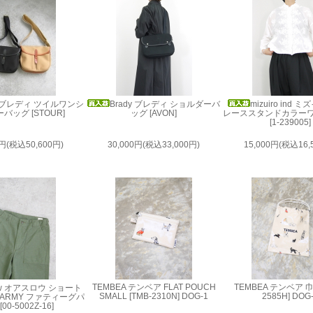
y ブレディ ツイルワンシ
Brady ブレディ ショルダーバ
mizuiro ind
バッグ [STOUR]
ッグ [AVON]
レーススタンドカラー
[1-239005]
0円(税込50,600円)
30,000円(税込33,000円)
15,000円(税込16,
TEMBEA テンベア FLAT POUCH
TEMBEA テンベア 巾着
low オアスロウ ショート
SMALL [TMB-2310N] DOG-1
2585H] DOG
 ARMY ファティーグパ
00-5002Z-16]