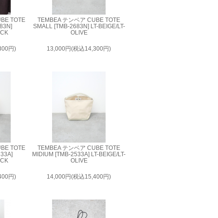
BE TOTE
TEMBEA テンベア CUBE TOTE
83N]
SMALL [TMB-2683N] LT-BEIGE/LT-
ACK
OLIVE
300円)
13,000円(税込14,300円)
BE TOTE
TEMBEA テンベア CUBE TOTE
533A]
MIDIUM [TMB-2533A] LT-BEIGE/LT-
ACK
OLIVE
400円)
14,000円(税込15,400円)