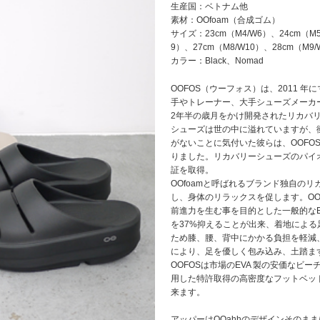
生産国：ベトナム他
素材：OOfoam（合成ゴム）
サイズ：23cm（M4/W6）、24cm（M5
9）、27cm（M8/W10）、28cm（M9/
カラー：Black、Nomad
OOFOS（ウーフォス）は、2011 
手やトレーナー、大手シューズメーカ
2年半の歳月をかけ開発されたリカバ
シューズは世の中に溢れていますが、
がないことに気付いた彼らは、OOFO
りました。リカバリーシューズのパイ
証を取得。
OOfoamと呼ばれるブランド独自の
し、身体のリラックスを促します。OOF
前進力を生む事を目的とした一般的なE
を37%抑えることが出来、着地によ
ため膝、腰、背中にかかる負担を軽減
により、足を優しく包み込み、土踏ま
OOFOSは市場のEVA 製の安価なビ
用した特許取得の高密度なフットベッ
来ます。
アッパーはOOahhのデザインそのままに