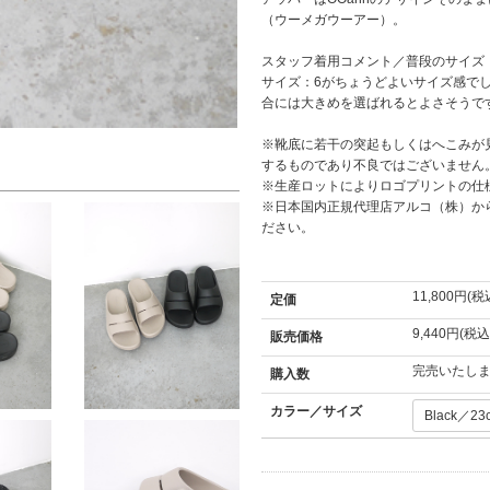
（ウーメガウーアー）。
スタッフ着用コメント／普段のサイズ・
サイズ：6がちょうどよいサイズ感でし
合には大きめを選ばれるとよさそうで
※靴底に若干の突起もしくはへこみが
するものであり不良ではございません
※生産ロットによりロゴプリントの仕
※日本国内正規代理店アルコ（株）か
ださい。
11,800円(税
定価
9,440円(税込
販売価格
完売いたし
購入数
カラー／サイズ