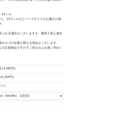
24ｃｍ
た。24.5ｃｍなどハーフサイズをお履きの場
す。
見られる場合がございますが、製造工程上発生
。
様やロゴの位置が異なる場合がございます。
らの正規商品ですのでご安心の上お買い求めく
込12,980円)
10,384円)
ました