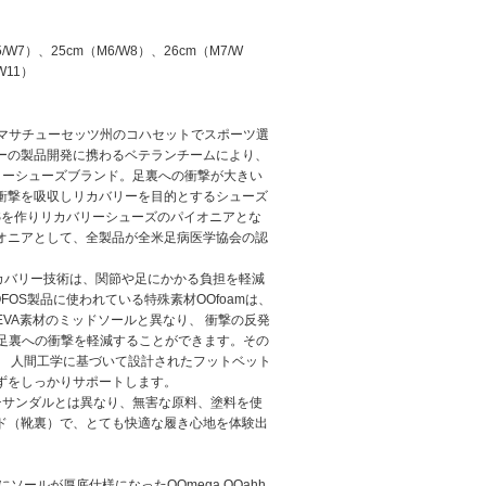
/W7）、25cm（M6/W8）、26cm（M7/W
W11）
年にマサチューセッツ州のコハセットでスポーツ選
ーの製品開発に携わるベテランチームにより、
リーシューズブランド。足裏への衝撃が大きい
衝撃を吸収しリカバリーを目的とするシューズ
Sを作りリカバリーシューズのパイオニアとな
オニアとして、全製品が全米足病医学協会の認
リカバリー技術は、関節や足にかかる負担を軽減
OS製品に使われている特殊素材OOfoamは、
VA素材のミッドソールと異なり、 衝撃の反発
る足裏への衝撃を軽減することができます。その
、 人間工学に基づいて設計されたフットベット
ずをしっかりサポートします。
ーチサンダルとは異なり、無害な原料、塗料を使
ド（靴裏）で、とても快適な履き心地を体験出
ソールが厚底仕様になったOOmega OOahh