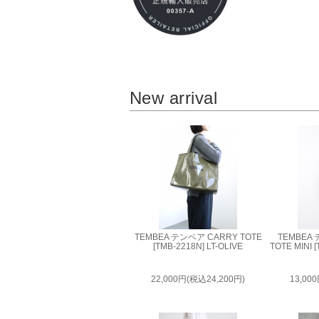
New arrival
TEMBEA テンベア CARRY TOTE
TEMBEA
[TMB-2218N] LT-OLIVE
TOTE MINI 
22,000円(税込24,200円)
13,00