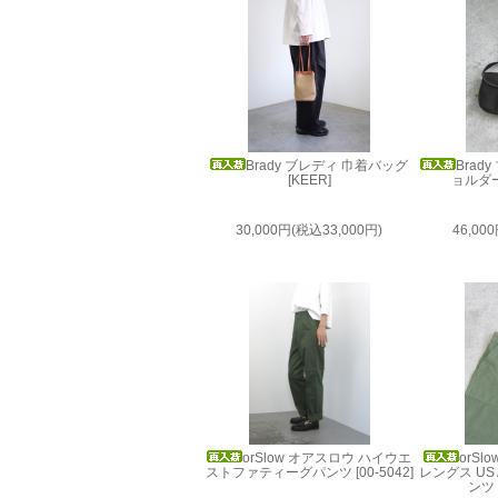
Brady ブレディ 巾着バッグ
Brad
[KEER]
ョルダー
30,000円(税込33,000円)
46,00
orSlow オアスロウ ハイウエ
orS
ストファティーグパンツ [00-5042]
レングス US
ンツ [