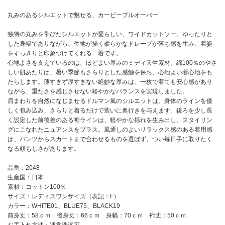
丸みのあるシルエットで魅せる、カービープルオーバー
独特の丸みを帯びたシルエットが愛らしい、ワイドカットソー。ゆったりと
した身幅でありながら、生地が描く柔らかなドレープが落ち感を生み、着姿
をすっきりと印象づけてくれる一着です。
心地よさを支えているのは、ほどよい厚みのミディ天竺素材。綿100％のやさ
しい肌あたりは、暑い季節もさらりとした感触を保ち、心地よい着心地をも
たらします。薄すぎず厚すぎない絶妙な厚みは、一枚で着ても安心感があり
ながら、重たさを感じさせない軽やかなバランスを実現しました。
肩まわりを自然になじませるドルマン風のシルエットは、身体のラインを優
しく包み込み、さらりと着るだけで装いに奥行きを与えます。後ろを少し長
く設定した前後差のある裾ラインは、軽やかな揺れを生み出し、スタイリン
グにこなれたニュアンスをプラス。風通しのよいリラックス感のある着用感
は、パンツからスカートまで合わせるものを選ばず、つい毎日手に取りたく
なる頼もしさがあります。
品番：2048
生産国：日本
素材：コットン100％
サイズ：レディスワンサイズ（表記：F）
カラー：WHITE01、BLUE75、BLACK19
前身丈：58ｃｍ 後身丈：66ｃｍ 身幅：70ｃｍ 裄丈：50ｃｍ
お手入れ方法：通常洗濯可