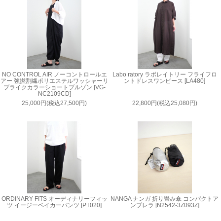
NO CONTROL AIR ノーコントロールエ
Labo ratory ラボレイトリー フライフロ
アー 強撚割繊ポリエステルワッシャーリ
ントドレスワンピース [LA480]
ブライクカラーショートブルゾン [VG-
NC2109CD]
25,000円(税込27,500円)
22,800円(税込25,080円)
ORDINARY FITS オーディナリーフィッ
NANGA ナンガ 折り畳み傘 コンパクトア
ツ イージーベイカーパンツ [PT020]
ンブレラ [N2542-3Z093Z]