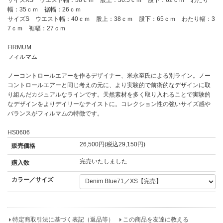
幅：35ｃｍ 裾幅：26ｃｍ
サイズS ウエスト幅：40ｃｍ 股上：38ｃｍ 股下：65ｃｍ わたり幅：3
7ｃｍ 裾幅：27ｃｍ
FIRMUM
フィルマム
ノーコントロールエアーを作るデザイナー、米永至氏による別ライン。ノー
コントロールエアーと同じ考えの元に、より実験的で前衛的なデザインに取
り組んだカジュアルなラインです。天然素材を多く取り入れることで実験的
なデザインをよりデイリーなテイストに。コレクション性の強いサイズ感や
バランスがフィルマムの特徴です。
HS0606
26,500円(税込29,150円)
販売価格
完売いたしました
購入数
カラー／サイズ
特定商取引法に基づく表記（返品等）
この商品を友達に教える