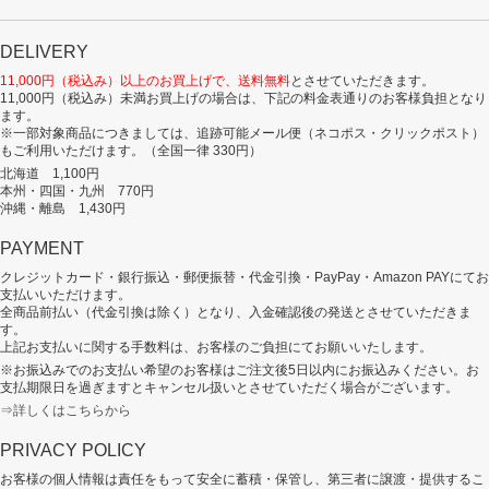
DELIVERY
11,000円（税込み）以上のお買上げで、送料無料
とさせていただきます。
11,000円（税込み）未満お買上げの場合は、下記の料金表通りのお客様負担となり
ます。
※一部対象商品につきましては、追跡可能メール便（ネコポス・クリックポスト）
もご利用いただけます。（全国一律 330円）
北海道 1,100円
本州・四国・九州 770円
沖縄・離島 1,430円
PAYMENT
クレジットカード・銀行振込・郵便振替・代金引換・PayPay・Amazon PAYにてお
支払いいただけます。
全商品前払い（代金引換は除く）となり、入金確認後の発送とさせていただきま
す。
上記お支払いに関する手数料は、お客様のご負担にてお願いいたします。
※お振込みでのお支払い希望のお客様はご注文後5日以内にお振込みください。お
支払期限日を過ぎますとキャンセル扱いとさせていただく場合がございます。
⇒詳しくはこちらから
PRIVACY POLICY
お客様の個人情報は責任をもって安全に蓄積・保管し、第三者に譲渡・提供するこ