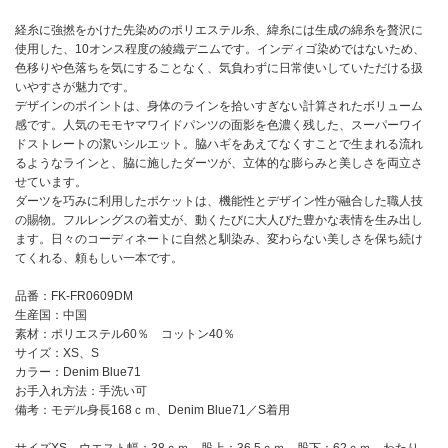
経糸に強撚をかけた先染めのポリエステル糸、緯糸には生成の綿糸を贅沢に
使用した、10オンス程度の綾織デニムです。インディゴ染めではないため、
色移りや色落ちを気にすることなく、気負わずに日常使いしていただける扱
いやすさが魅力です。
デザインのポイントは、身体のラインを拾いすぎない計算されたボリューム
感です。人気のモモヤマワイドパンツの面影を色濃く残した、スーパーワイ
ドストレートの潔いシルエット。脇ハギをあえてなくすことで生まれる流れ
るようなラインと、脇に施したダーツが、立体的な膨らみと美しさを両立さ
せています。
ダーツを巧みに利用したポケットは、機能性とデザイン性が融合した職人技
の賜物。フルレングスの着丈が、動くたびに大人びた豊かな表情を生み出し
ます。日々のコーディネートに自然と馴染み、変わらない美しさを保ち続け
てくれる、頼もしい一本です。
品番：FK-FR0609DM
生産国：中国
素材：ポリエステル60％ コットン40％
サイズ：XS、S
カラー：Denim Blue71
お手入れ方法：手洗い可
備考：モデル身長168ｃｍ、Denim Blue71／S着用
サイズXS ウエスト幅：38ｃｍ 股上：36.5ｃｍ 股下：62ｃｍ わたり