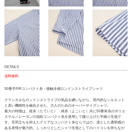
DETAILS
送料無料
50番手P/Rコンパクト糸・接触冷感ロンドンストライプシャツ
クラシカルなロンドンストライプの気品を纏いながら、現代的なシルエット
と高い機能性を融合させた、大人のためのオーバーサイズシャツ。
最大の特徴は、経糸（たていと）・緯糸（よこいと）共に50番単糸のポリエ
ステル／レーヨンの混紡コンパクト糸を使用して織り上げた平織り生地で
す。毛羽立ちを抑えたクリアなコンパクト糸ならではの、凛とした透明感の
ある表情が魅力的。しっかりとしたシャツ生地としてのハリコシを持ちなが