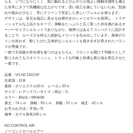
らも、シワになりにくく、肌に触れるとひんやり心地よい接触冷感性も備え
た非常にタフで高機能な仕上がりです。洗い加工を施していないため、型崩
れや縮みが少なく、常にクリーンで安定した美しいフォルムを保ちます。
デザインは、首元を端正に見せる台襟付きのシャツカラーを採用し、トラデ
ィショナルな上品さをキープ。身幅をたっぷりと広く取った存在感のあるオ
ーバーサイズシルエットでありながら、袖周りはあえてコンパクトに設計す
ることで、ルーズさを抑えた絶妙なメリハリを生み出しています。身体のラ
インを拾わず、動くたびに立体的なシルエットを描き出す計算されたバラン
スが秀逸です。
一枚で主役級の存在感を放つのはもちろん、フロントを開けて羽織りとして
取り入れてもスタイリッシュ。トラッドな印象と快適な着心地を両立させた
一着です。
品番：VG-NC1601SF
生産国：日本
素材：ポリエステル65％ レーヨン35％
サイズ：レディスワンサイズ（表記：3）
カラー：Black／White96
身丈：74ｃｍ 身幅：65ｃｍ 肩幅：57ｃｍ 袖丈：42ｃｍ
お手入れ方法：手洗い可
備考：モデル身長168ｃｍ
NO CONTROL AIR
ノーコントロールエアー