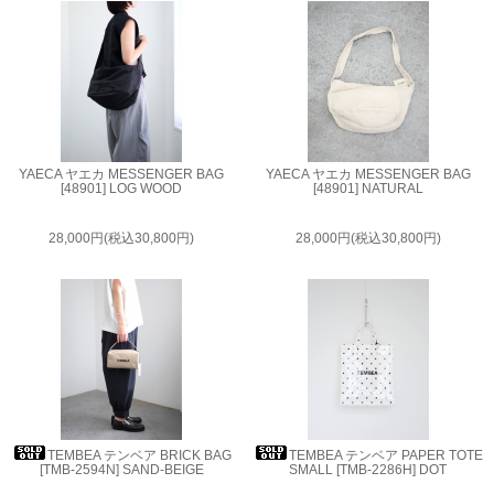
YAECA ヤエカ MESSENGER BAG
YAECA ヤエカ MESSENGER BAG
[48901] LOG WOOD
[48901] NATURAL
28,000円(税込30,800円)
28,000円(税込30,800円)
TEMBEA テンベア BRICK BAG
TEMBEA テンベア PAPER TOTE
[TMB-2594N] SAND-BEIGE
SMALL [TMB-2286H] DOT