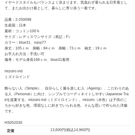
イヤードスタイルもバランスよく決まります。気負わず着られる日常着とし
て、またお出かけ着として、暮らしに寄り添う一着です。
品番：2-250098
生産国：日本
素材：コットン100％
サイズ：レディスワンサイズ（表記：F）
カラー：blue31、navy77
身丈：105ｃｍ 身幅：84ｃｍ 肩幅：73ｃｍ 袖丈：19ｃｍ
お手入れ方法：手洗い可
備考：モデル身長168ｃｍ、blue31着用
mizuiro ind
ミズイロインド
飾らない人（Simple）、自分らしく服を楽しむ人（Ageing）、こだわりのあ
る人（Personal）に向け、シンプルでコーディネイトしやすいJapanese Tra
dを提案する、mizuiro ind（ミズイロインド）。mizuiro（水色）は子供のこ
ろから好きな色、理屈なしに好きでいられる色、そんな思いで作られた洋服
です。
HS052030
13,600円(税込14,960円)
定価