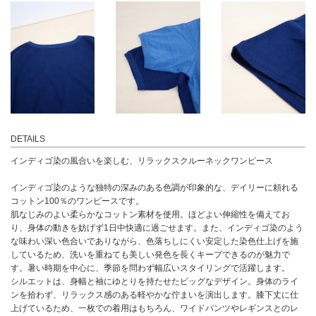
DETAILS
インディゴ染の風合いを楽しむ、リラックスクルーネックワンピース
インディゴ染のような独特の深みのある色調が印象的な、デイリーに頼れる
コットン100％のワンピースです。
肌なじみのよい柔らかなコットン素材を使用。ほどよい伸縮性を備えてお
り、身体の動きを妨げず1日中快適に過ごせます。また、インディゴ染のよう
な味わい深い色合いでありながら、色落ちしにくい安定した染色仕上げを施
しているため、洗いを重ねても美しい発色を長くキープできるのが魅力で
す。暑い時期を中心に、季節を問わず幅広いスタイリングで活躍します。
シルエットは、身幅と袖にゆとりを持たせたビッグなデザイン。身体のライ
ンを拾わず、リラックス感のある軽やかな佇まいを演出します。膝下丈に仕
上げているため、一枚での着用はもちろん、ワイドパンツやレギンスとのレ