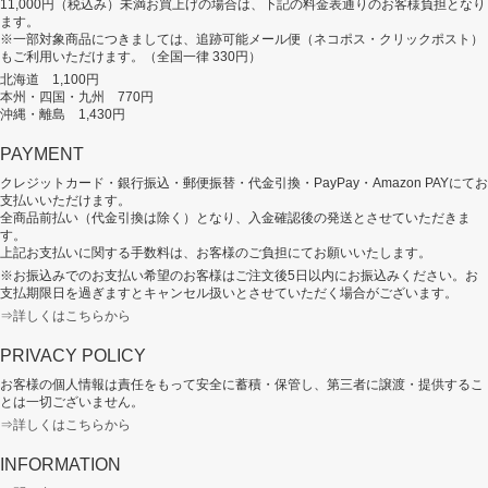
11,000円（税込み）未満お買上げの場合は、下記の料金表通りのお客様負担となり
ます。
※一部対象商品につきましては、追跡可能メール便（ネコポス・クリックポスト）
もご利用いただけます。（全国一律 330円）
北海道 1,100円
本州・四国・九州 770円
沖縄・離島 1,430円
PAYMENT
クレジットカード・銀行振込・郵便振替・代金引換・PayPay・Amazon PAYにてお
支払いいただけます。
全商品前払い（代金引換は除く）となり、入金確認後の発送とさせていただきま
す。
上記お支払いに関する手数料は、お客様のご負担にてお願いいたします。
※お振込みでのお支払い希望のお客様はご注文後5日以内にお振込みください。お
支払期限日を過ぎますとキャンセル扱いとさせていただく場合がございます。
⇒詳しくはこちらから
PRIVACY POLICY
お客様の個人情報は責任をもって安全に蓄積・保管し、第三者に譲渡・提供するこ
とは一切ございません。
⇒詳しくはこちらから
INFORMATION