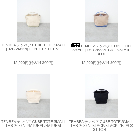
TEMBEA テンベア CUBE TOTE SMALL
TEMBEA テンベア CUBE TOTE
[TMB-2683N] LT-BEIGE/LT-OLIVE
SMALL [TMB-2683N] GREY/SLATE
BLUE
13,000円(税込14,300円)
13,000円(税込14,300円)
TEMBEA テンベア CUBE TOTE SMALL
TEMBEA テンベア CUBE TOTE SMALL
[TMB-2683N] NATURAL/NATURAL
[TMB-2683N] BLACK/BLACK（BLACK
STITCH）