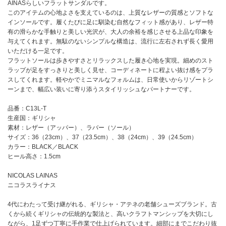
AINASらしいフラットサンダルです。
このアイテムの心地よさを支えているのは、上質なレザーの質感とソフトな
インソールです。履くたびに足に馴染む自然なフィット感があり、レザー特
有の滑らかな手触りと美しい光沢が、大人の余裕を感じさせる上品な印象を
与えてくれます。無駄のないシンプルな構造は、流行に左右されず長く愛用
いただける一足です。
フラットソールは歩きやすさとリラックスした履き心地を実現。細めのスト
ラップが足をすっきりと美しく見せ、コーディネートに程よい抜け感をプラ
スしてくれます。軽やかでミニマルなフォルムは、日常使いからリゾートシ
ーンまで、幅広い装いに寄り添うスタイリッシュなパートナーです。
品番：C13L-T
生産国：ギリシャ
素材：レザー（アッパー）、ラバー（ソール）
サイズ：36（23cm）、37（23.5cm）、38（24cm）、39（24.5cm）
カラー：BLACK／BLACK
ヒール高さ：1.5cm
NICOLAS LAINAS
ニコラスライナス
4代にわたって受け継がれる、ギリシャ・アテネの老舗シューズブランド。古
くから続くギリシャの伝統的な製法と、高いクラフトマンシップを大切にし
ながら、1足ずつ丁寧に手作業で仕上げられています。細部にまでこだわり抜