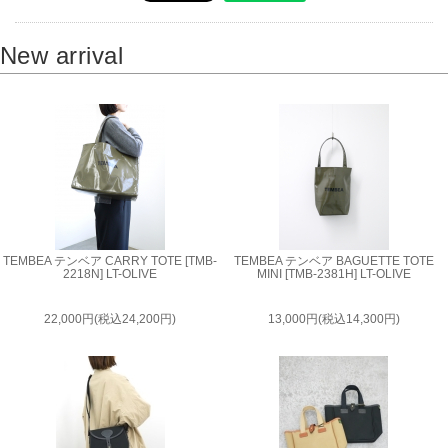
New arrival
TEMBEA テンベア CARRY TOTE [TMB-
TEMBEA テンベア BAGUETTE TOTE
2218N] LT-OLIVE
MINI [TMB-2381H] LT-OLIVE
22,000円(税込24,200円)
13,000円(税込14,300円)