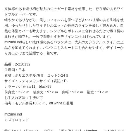
立体感のある織り柄が魅力のジャガード素材を使用した、存在感のあるワイ
ドプルオーバーです。
軽やかでありながら、美しいフォルムを保つほどよいハリ感のある生地を使
用。ゆったりとしたワイドシルエットが身体のラインを優しく包み込み、自
然な体型カバーも叶えます。シンプルなボトムスに合わせるだけで織り柄の
奥行きが際立ち、一枚で着映えするデザインに仕上げられています。
mizuiro indらしい抜け感のあるバランスは、大人のカジュアルスタイルに上
品さを加えてくれます。パンツにもスカートにも合わせやすく、デイリーか
らお出かけまで活躍する一着です。
品番：2-210132
生産国：日本
素材：ポリエステル76％ コットン24％
サイズ：レディスワンサイズ（表記：F）
カラー：off white11、black99
前身丈：52ｃｍ 後身丈：57ｃｍ 身幅：92ｃｍ 裄丈：51ｃｍ
お手入れ方法：手洗い可
備考：モデル身長168ｃｍ、off white11着用
mizuiro ind
ミズイロインド
飾らない人（Simple）、自分らしく服を楽しむ人（Ageing）、こだわりのあ