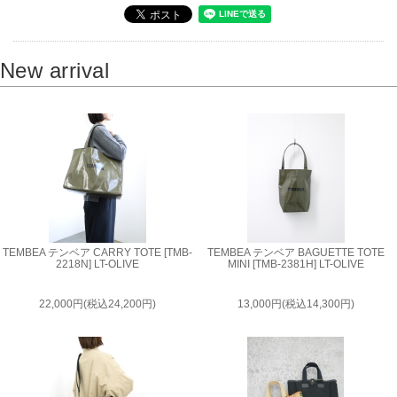
New arrival
TEMBEA テンベア CARRY TOTE [TMB-
TEMBEA テンベア BAGUETTE TOTE
2218N] LT-OLIVE
MINI [TMB-2381H] LT-OLIVE
22,000円(税込24,200円)
13,000円(税込14,300円)