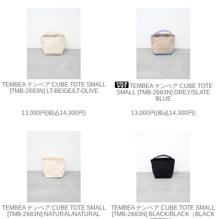
TEMBEA テンベア CUBE TOTE SMALL
TEMBEA テンベア CUBE TOTE
[TMB-2683N] LT-BEIGE/LT-OLIVE
SMALL [TMB-2683N] GREY/SLATE
BLUE
13,000円(税込14,300円)
13,000円(税込14,300円)
TEMBEA テンベア CUBE TOTE SMALL
TEMBEA テンベア CUBE TOTE SMALL
[TMB-2683N] NATURAL/NATURAL
[TMB-2683N] BLACK/BLACK（BLACK