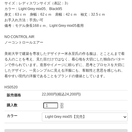
サイズ：レディスワンサイズ（表記：3）
カラー：Light Grey mix05、Black95
身丈：63ｃｍ 身幅：62ｃｍ 肩幅：42ｃｍ 袖丈：32.5ｃｍ
お手入れ方法：手洗い可
備考：モデル身長168ｃｍ、Light Grey mix05着用
NO CONTROL AIR
ノーコントロールエアー
美術大学で建築を専攻したデザイナー米永至氏の作る服は、とことんまで着
る人のことを考え、見た目だけではなく、着心地を大切にした独自のパター
ンで作られています。造形やイメージに頼らずに、思考とプロセスを大切に
したデザイン。一見シンプルに見える洋服にも、客観性と意思を感じられ、
着やすい現代の洋服であることをブランドの価値としています。
HS0520
22,000円(税込24,200円)
販売価格
購入数
カラー