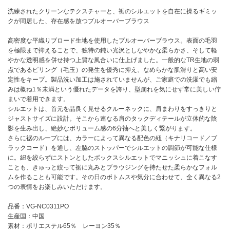
洗練されたクリーンなテクスチャーと、裾のシルエットを自在に操るギミッ
クが同居した、存在感を放つプルオーバーブラウス
高密度な平織りブロード生地を使用したプルオーバーブラウス。表面の毛羽
を極限まで抑えることで、独特の鈍い光沢としなやかな柔らかさ、そして軽
やかな透明感を併せ持つ上質な風合いに仕上げました。一般的なTR生地の弱
点であるピリング（毛玉）の発生を優秀に抑え、なめらかな肌滑りと高い安
定性をキープ。製品洗い加工は施されていませんが、ご家庭での洗濯でも縮
みは概ね1％未満という優れたデータを誇り、型崩れを気にせず常に美しい佇
まいで着用できます。
シルエットは、首元を品良く見せるクルーネックに、肩まわりをすっきりと
ジャストサイズに設計。そこから連なる肩のタックディテールが立体的な陰
影を生み出し、絶妙なボリューム感の6分袖へと美しく繋がります。
さらに裾のループには、カラーによって異なる配色の紐（キナリコード／ブ
ラックコード）を通し、左脇のストッパーでシルエットの調節が可能な仕様
に。紐を絞らずにストンとしたボックスシルエットでマニッシュに着こなす
ことも、きゅっと絞って裾に丸みとブラウジングを持たせた柔らかなフォル
ムを作ることも可能です。その日のボトムスや気分に合わせて、全く異なる2
つの表情をお楽しみいただけます。
品番：VG-NC0311PO
生産国：中国
素材：ポリエステル65％ レーヨン35％