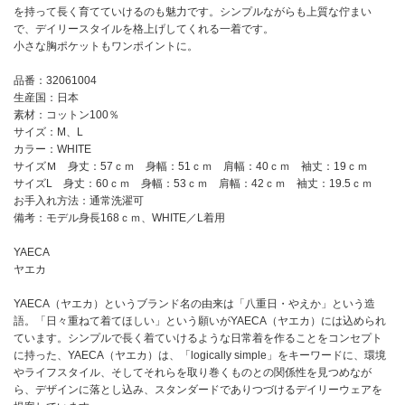
を持って長く育てていけるのも魅力です。シンプルながらも上質な佇まい
で、デイリースタイルを格上げしてくれる一着です。
小さな胸ポケットもワンポイントに。
品番：32061004
生産国：日本
素材：コットン100％
サイズ：M、L
カラー：WHITE
サイズＭ 身丈：57ｃｍ 身幅：51ｃｍ 肩幅：40ｃｍ 袖丈：19ｃｍ
サイズL 身丈：60ｃｍ 身幅：53ｃｍ 肩幅：42ｃｍ 袖丈：19.5ｃｍ
お手入れ方法：通常洗濯可
備考：モデル身長168ｃｍ、WHITE／L着用
YAECA
ヤエカ
YAECA（ヤエカ）というブランド名の由来は「八重日・やえか」という造
語。「日々重ねて着てほしい」という願いがYAECA（ヤエカ）には込められ
ています。シンプルで長く着ていけるような日常着を作ることをコンセプト
に持った、YAECA（ヤエカ）は、「logically simple」をキーワードに、環境
やライフスタイル、そしてそれらを取り巻くものとの関係性を見つめなが
ら、デザインに落とし込み、スタンダードでありつづけるデイリーウェアを