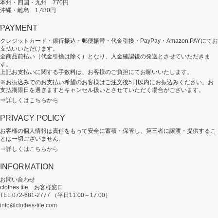
本州・四国・九州 770円
沖縄・離島 1,430円
PAYMENT
クレジットカード・銀行振込・郵便振替・代金引換・PayPay・Amazon PAYにてお
支払いいただけます。
全商品前払い（代金引換は除く）となり、入金確認後の発送とさせていただきま
す。
上記お支払いに関する手数料は、お客様のご負担にてお願いいたします。
※お振込みでのお支払い希望のお客様はご注文後5日以内にお振込みください。お
支払期限日を過ぎますとキャンセル扱いとさせていただく場合がございます。
⇒詳しくはこちらから
PRIVACY POLICY
お客様の個人情報は責任をもって安全に蓄積・保管し、第三者に譲渡・提供するこ
とは一切ございません。
⇒詳しくはこちらから
INFORMATION
お問い合わせ
clothes tile お客様窓口
TEL 072-681-2777 （平日11:00～17:00）
info@clothes-tile.com