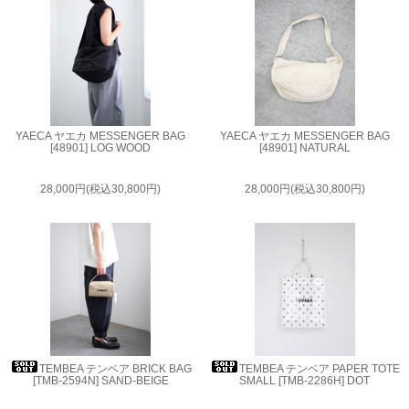
YAECA ヤエカ MESSENGER BAG
YAECA ヤエカ MESSENGER BAG
[48901] LOG WOOD
[48901] NATURAL
28,000円(税込30,800円)
28,000円(税込30,800円)
TEMBEA テンベア BRICK BAG
TEMBEA テンベア PAPER TOTE
[TMB-2594N] SAND-BEIGE
SMALL [TMB-2286H] DOT