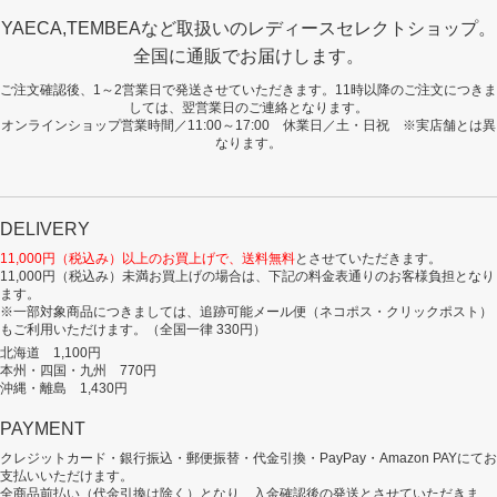
YAECA,TEMBEAなど取扱いのレディースセレクトショップ。
全国に通販でお届けします。
ご注文確認後、1～2営業日で発送させていただきます。11時以降のご注文につきま
しては、翌営業日のご連絡となります。
オンラインショップ営業時間／11:00～17:00 休業日／土・日祝 ※実店舗とは異
なります。
DELIVERY
11,000円（税込み）以上のお買上げで、送料無料
とさせていただきます。
11,000円（税込み）未満お買上げの場合は、下記の料金表通りのお客様負担となり
ます。
※一部対象商品につきましては、追跡可能メール便（ネコポス・クリックポスト）
もご利用いただけます。（全国一律 330円）
北海道 1,100円
本州・四国・九州 770円
沖縄・離島 1,430円
PAYMENT
クレジットカード・銀行振込・郵便振替・代金引換・PayPay・Amazon PAYにてお
支払いいただけます。
全商品前払い（代金引換は除く）となり、入金確認後の発送とさせていただきま