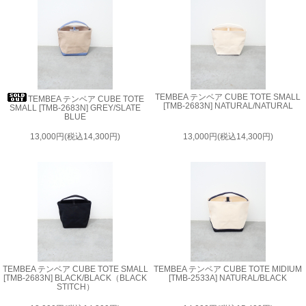
TEMBEA テンベア CUBE TOTE SMALL
TEMBEA テンベア CUBE TOTE
[TMB-2683N] NATURAL/NATURAL
SMALL [TMB-2683N] GREY/SLATE
BLUE
13,000円(税込14,300円)
13,000円(税込14,300円)
TEMBEA テンベア CUBE TOTE SMALL
TEMBEA テンベア CUBE TOTE MIDIUM
[TMB-2683N] BLACK/BLACK（BLACK
[TMB-2533A] NATURAL/BLACK
STITCH）