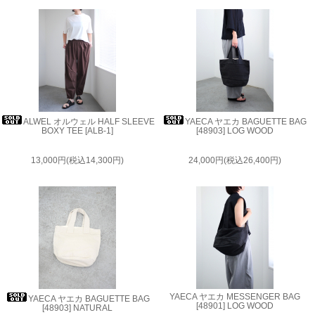
ALWEL オルウェル HALF SLEEVE
YAECA ヤエカ BAGUETTE BAG
BOXY TEE [ALB-1]
[48903] LOG WOOD
13,000円(税込14,300円)
24,000円(税込26,400円)
YAECA ヤエカ MESSENGER BAG
YAECA ヤエカ BAGUETTE BAG
[48901] LOG WOOD
[48903] NATURAL