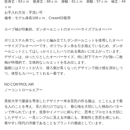
前身丈：63ｃｍ 後身丈：66ｃｍ 身幅：61ｃｍ 肩幅：57ｃｍ 袖丈：44
ｃｍ
お手入れ方法：手洗い可
備考：モデル身長168ｃｍ、Cream03着用
カーブ袖が印象的。ダンボールニットのオーバーサイズプルオーバー
ポリエステル糸でしっかりと編み立てたダンボールニットを使用したオーバ
ーサイズプルオーバーです。ポリウレタン糸を引き揃えているため、ダンボ
ールニットとしてはしっかりとしたハリのある風合いに仕上がっています。
デザインは、ゆったりとしたオーバーサイズ。特に肘下でカーブが強い二枚
袖が特徴的で、立体的なシルエットを生み出します。
脇裾にはスリットが入り、後ろ裾が長くなったデザインで抜け感を演出しつ
つ、体型もカバーしてくれる一着です。
NO CONTROL AIR
ノーコントロールエアー
美術大学で建築を専攻したデザイナー米永至氏の作る服は、とことんまで着
る人のことを考え、見た目だけではなく、着心地を大切にした独自のパター
ンで作られています。造形やイメージに頼らずに、思考とプロセスを大切に
したデザイン。一見シンプルに見える洋服にも、客観性と意思を感じられ、
着やすい現代の洋服であることをブランドの価値としています。