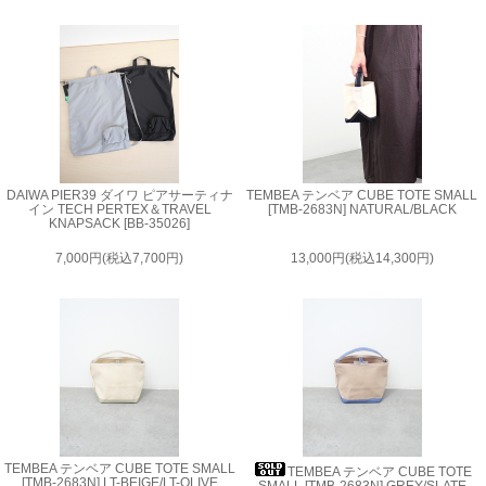
DAIWA PIER39 ダイワ ピアサーティナ
TEMBEA テンベア CUBE TOTE SMALL
イン TECH PERTEX＆TRAVEL
[TMB-2683N] NATURAL/BLACK
KNAPSACK [BB-35026]
7,000円(税込7,700円)
13,000円(税込14,300円)
TEMBEA テンベア CUBE TOTE SMALL
TEMBEA テンベア CUBE TOTE
[TMB-2683N] LT-BEIGE/LT-OLIVE
SMALL [TMB-2683N] GREY/SLATE