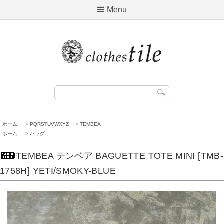
Menu
ホーム
>
PQRSTUVWXYZ
>
TEMBEA
ホーム
>
バッグ
TEMBEA テンベア BAGUETTE TOTE MINI [TMB-
1758H] YETI/SMOKY-BLUE