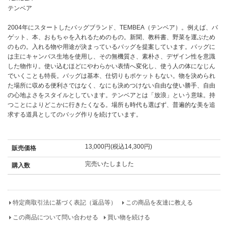
テンベア
2004年にスタートしたバッグブランド、TEMBEA（テンベア）。例えば、バ
ゲット、本、おもちゃを入れるためのもの。新聞、教科書、野菜を運ぶため
のもの。入れる物や用途が決まっているバッグを提案しています。バッグに
は主にキャンバス生地を使用し、その無機質さ、素朴さ、デザイン性を意識
した物作り。使い込むほどにやわらかい表情へ変化し、使う人の体になじん
でいくことも特長。バッグは基本、仕切りもポケットもない。物を決められ
た場所に収める便利さではなく、なにも決めつけない自由な使い勝手、自由
の心地よさをスタイルとしています。テンベアとは「放浪」という意味。持
つことによりどこかに行きたくなる。場所も時代も選ばず、普遍的な美を追
求する道具としてのバッグ作りを続けています。
13,000円(税込14,300円)
販売価格
完売いたしました
購入数
特定商取引法に基づく表記（返品等）
この商品を友達に教える
この商品について問い合わせる
買い物を続ける