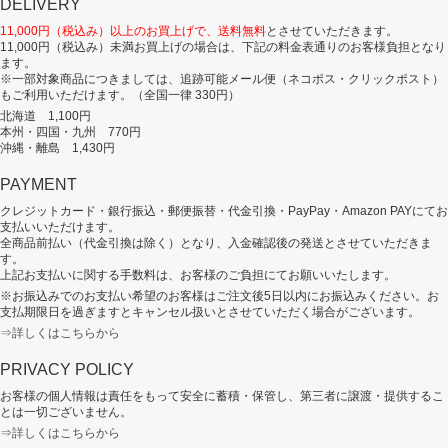
DELIVERY
11,000円（税込み）以上のお買上げで、送料無料
とさせていただきます。
11,000円（税込み）未満お買上げの場合は、下記の料金表通りのお客様負担となり
ます。
※一部対象商品につきましては、追跡可能メール便（ネコポス・クリックポスト）
もご利用いただけます。（全国一律 330円）
北海道 1,100円
本州・四国・九州 770円
沖縄・離島 1,430円
PAYMENT
クレジットカード・銀行振込・郵便振替・代金引換・PayPay・Amazon PAYにてお
支払いいただけます。
全商品前払い（代金引換は除く）となり、入金確認後の発送とさせていただきま
す。
上記お支払いに関する手数料は、お客様のご負担にてお願いいたします。
※お振込みでのお支払い希望のお客様はご注文後5日以内にお振込みください。お
支払期限日を過ぎますとキャンセル扱いとさせていただく場合がございます。
⇒詳しくはこちらから
PRIVACY POLICY
お客様の個人情報は責任をもって安全に蓄積・保管し、第三者に譲渡・提供するこ
とは一切ございません。
⇒詳しくはこちらから