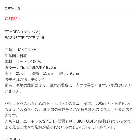
DETAILS
送料無料
TEMBEA（テンベア）
BAGUETTE TOTE MINI
品番：TMB-1758H
生産国：日本
素材：コットン100％
カラー：YETI／SMOKY-BLUE
高さ：25ｃｍ 横幅：15ｃｍ 奥行：9ｃｍ
お手入れ方法：手洗い可
備考：生地の裁断により、絵柄の場所は一点ずつ異なりますがお選びいただ
けません。
バゲットを入れるためのトートバッグのミニサイズ。 500mlペットボトルが
ちょうど入るサイズ。 最少限の荷物を入れて持ち運ぶのにちょうど良い大き
さです。
こちらは、ユーモラスなYETI（雪男）柄。BIG FOOTとも呼ばれているので、
よく見ると大きな足跡が描かれているのもかわいらしいポイント。
TEMBEA