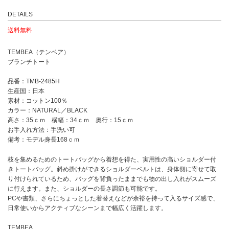
DETAILS
送料無料
TEMBEA（テンベア）
ブランチトート
品番：TMB-2485H
生産国：日本
素材：コットン100％
カラー：NATURAL／BLACK
高さ：35ｃｍ 横幅：34ｃｍ 奥行：15ｃｍ
お手入れ方法：手洗い可
備考：モデル身長168ｃｍ
枝を集めるためのトートバッグから着想を得た、実用性の高いショルダー付
きトートバッグ。斜め掛けができるショルダーベルトは、身体側に寄せて取
り付けられているため、バッグを背負ったままでも物の出し入れがスムーズ
に行えます。また、ショルダーの長さ調節も可能です。
PCや書類、さらにちょっとした着替えなどが余裕を持って入るサイズ感で、
日常使いからアクティブなシーンまで幅広く活躍します。
TEMBEA