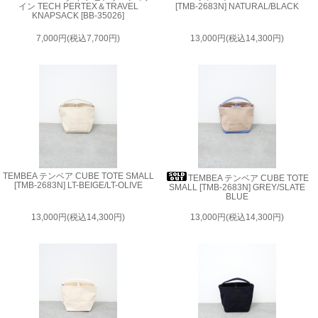
イン TECH PERTEX＆TRAVEL
[TMB-2683N] NATURAL/BLACK
KNAPSACK [BB-35026]
7,000円(税込7,700円)
13,000円(税込14,300円)
TEMBEA テンベア CUBE TOTE SMALL
TEMBEA テンベア CUBE TOTE
[TMB-2683N] LT-BEIGE/LT-OLIVE
SMALL [TMB-2683N] GREY/SLATE
BLUE
13,000円(税込14,300円)
13,000円(税込14,300円)