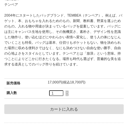
テンベア
2004年にスタートしたバッグブランド、TEMBEA（テンベア）。例えば、バ
ゲット、本、おもちゃを入れるためのもの。新聞、教科書、野菜を運ぶため
のもの。入れる物や用途が決まっているバッグを提案しています。バッグに
は主にキャンバス生地を使用し、その無機質さ、素朴さ、デザイン性を意識
した物作り。使い込むほどにやわらかい表情へ変化し、使う人の体になじん
でいくことも特長。バッグは基本、仕切りもポケットもない。物を決められ
た場所に収める便利さではなく、なにも決めつけない自由な使い勝手、自由
の心地よさをスタイルとしています。テンベアとは「放浪」という意味。持
つことによりどこかに行きたくなる。場所も時代も選ばず、普遍的な美を追
求する道具としてのバッグ作りを続けています。
17,000円(税込18,700円)
販売価格
購入数