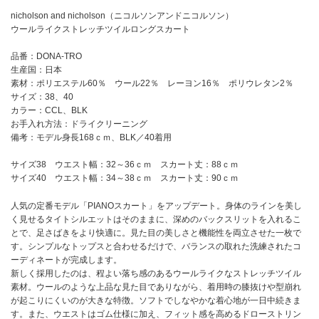
nicholson and nicholson（ニコルソンアンドニコルソン）
ウールライクストレッチツイルロングスカート
品番：DONA-TRO
生産国：日本
素材：ポリエステル60％ ウール22％ レーヨン16％ ポリウレタン2％
サイズ：38、40
カラー：CCL、BLK
お手入れ方法：ドライクリーニング
備考：モデル身長168ｃｍ、BLK／40着用
サイズ38 ウエスト幅：32～36ｃｍ スカート丈：88ｃｍ
サイズ40 ウエスト幅：34～38ｃｍ スカート丈：90ｃｍ
人気の定番モデル「PIANOスカート」をアップデート。身体のラインを美し
く見せるタイトシルエットはそのままに、深めのバックスリットを入れるこ
とで、足さばきをより快適に。見た目の美しさと機能性を両立させた一枚で
す。シンプルなトップスと合わせるだけで、バランスの取れた洗練されたコ
ーディネートが完成します。
新しく採用したのは、程よい落ち感のあるウールライクなストレッチツイル
素材。ウールのような上品な見た目でありながら、着用時の膝抜けや型崩れ
が起こりにくいのが大きな特徴。ソフトでしなやかな着心地が一日中続きま
す。また、ウエストはゴム仕様に加え、フィット感を高めるドローストリン