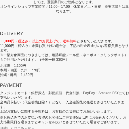
しては、翌営業日のご連絡となります。
オンラインショップ営業時間／11:00～17:00 休業日／土・日祝 ※実店舗とは異
なります。
DELIVERY
11,000円（税込み）以上のお買上げで、送料無料
とさせていただきます。
11,000円（税込み）未満お買上げの場合は、下記の料金表通りのお客様負担となり
ます。
※一部対象商品につきましては、追跡可能メール便（ネコポス・クリックポスト）
もご利用いただけます。（全国一律 330円）
北海道 1,100円
本州・四国・九州 770円
沖縄・離島 1,430円
PAYMENT
クレジットカード・銀行振込・郵便振替・代金引換・PayPay・Amazon PAYにてお
支払いいただけます。
全商品前払い（代金引換は除く）となり、入金確認後の発送とさせていただきま
す。
上記お支払いに関する手数料は、お客様のご負担にてお願いいたします。
※お振込みでのお支払い希望のお客様はご注文後5日以内にお振込みください。お
支払期限日を過ぎますとキャンセル扱いとさせていただく場合がございます。
⇒詳しくはこちらから