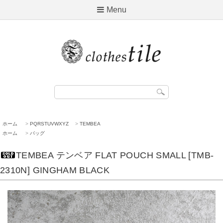
Menu
ホーム
>
PQRSTUVWXYZ
>
TEMBEA
ホーム
>
バッグ
TEMBEA テンベア FLAT POUCH SMALL [TMB-
2310N] GINGHAM BLACK