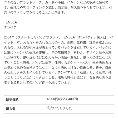
マチのないフラットポーチ。カードや小銭、イヤホンなどの収納に便利で
す。生地にPVCコーティングを施し、防水性、耐久性を保たせています。別
売りのストラップを付けることが出来ます。
TEMBEA
テンベア
2004年にスタートしたバッグブランド、TEMBEA（テンベア）。例えば、バ
ゲット、本、おもちゃを入れるためのもの。新聞、教科書、野菜を運ぶため
のもの。入れる物や用途が決まっているバッグを提案しています。バッグに
は主にキャンバス生地を使用し、その無機質さ、素朴さ、デザイン性を意識
した物作り。使い込むほどにやわらかい表情へ変化し、使う人の体になじん
でいくことも特長。バッグは基本、仕切りもポケットもない。物を決められ
た場所に収める便利さではなく、なにも決めつけない自由な使い勝手、自由
の心地よさをスタイルとしています。テンベアとは「放浪」という意味。持
つことによりどこかに行きたくなる。場所も時代も選ばず、普遍的な美を追
求する道具としてのバッグ作りを続けています。
4,000円(税込4,400円)
販売価格
完売いたしました
購入数