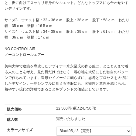
と、裾に向けてスッキリ細身のシルエット。どんなトップスにも合わせやす
いデザインです。
サイズ3 ウエスト幅：32～36ｃｍ 股上：38ｃｍ 股下：58ｃｍ わたり
幅：35ｃｍ 裾幅：16.5ｃｍ
サイズ4 ウエスト幅：34～38ｃｍ 股上：39ｃｍ 股下：61ｃｍ わたり
幅：36ｃｍ 裾幅：17ｃｍ
NO CONTROL AIR
ノーコントロールエアー
美術大学で建築を専攻したデザイナー米永至氏の作る服は、とことんまで着
る人のことを考え、見た目だけではなく、着心地を大切にした独自のパター
ンで作られています。造形やイメージに頼らずに、思考とプロセスを大切に
したデザイン。一見シンプルに見える洋服にも、客観性と意思を感じられ、
着やすい現代の洋服であることをブランドの価値としています。
22,500円(税込24,750円)
販売価格
完売いたしました
購入数
カラー／サイズ