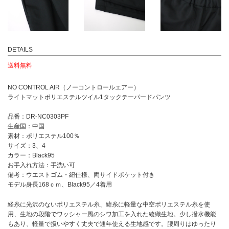
DETAILS
送料無料
NO CONTROL AIR（ノーコントロールエアー）
ライトマットポリエステルツイル1タックテーパードパンツ
品番：DR-NC0303PF
生産国：中国
素材：ポリエステル100％
サイズ：3、4
カラー：Black95
お手入れ方法：手洗い可
備考：ウエストゴム・紐仕様、両サイドポケット付き
モデル身長168ｃｍ、Black95／4着用
経糸に光沢のないポリエステル糸、緯糸に軽量な中空ポリエステル糸を使
用、生地の段階でワッシャー風のシワ加工を入れた綾織生地。少し撥水機能
もあり、軽量で扱いやすく丈夫で通年使える生地感です。腰周りはゆったり