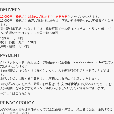
DELIVERY
11,000円（税込み）以上のお買上げで、送料無料
とさせていただきます。
11,000円（税込み）未満お買上げの場合は、下記の料金表通りのお客様負担となり
ます。
※一部対象商品につきましては、追跡可能メール便（ネコポス・クリックポスト）
もご利用いただけます。（全国一律 330円）
北海道 1,100円
本州・四国・九州 770円
沖縄・離島 1,430円
PAYMENT
クレジットカード・銀行振込・郵便振替・代金引換・PayPay・Amazon PAYにてお
支払いいただけます。
全商品前払い（代金引換は除く）となり、入金確認後の発送とさせていただきま
す。
上記お支払いに関する手数料は、お客様のご負担にてお願いいたします。
※お振込みでのお支払い希望のお客様はご注文後5日以内にお振込みください。お
支払期限日を過ぎますとキャンセル扱いとさせていただく場合がございます。
⇒詳しくはこちらから
PRIVACY POLICY
お客様の個人情報は責任をもって安全に蓄積・保管し、第三者に譲渡・提供するこ
とは一切ございません。