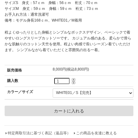
サイズS 身丈：57ｃｍ 身幅：56ｃｍ 裄丈：70ｃｍ
サイズM 身丈：59ｃｍ 身幅：59ｃｍ 裄丈：73ｃｍ
お手入れ方法：通常洗濯可
備考：モデル身長168ｃｍ、WHITE01／M着用
程よくゆったりとした身幅とシンプルなボックスデザイン、ベーシックで着
やすいロングスリーブカットソーです。 カジュアル感のある、柔らかで滑ら
かな肌触りのコットン天竺を使用。程よい肉感で長いシーズン着ていただけ
ます。 シンプルながら着ていただくと雰囲気の出る一着。
8,000円(税込8,800円)
販売価格
購入数
カラー／サイズ
特定商取引法に基づく表記（返品等）
この商品を友達に教える