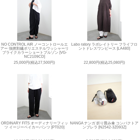
NO CONTROL AIR ノーコントロールエ
Labo ratory ラボレイトリー フライフロ
アー 強撚割繊ポリエステルワッシャーリ
ントドレスワンピース [LA480]
ブライクカラーショートブルゾン [VG-
NC2109CD]
25,000円(税込27,500円)
22,800円(税込25,080円)
ORDINARY FITS オーディナリーフィッ
NANGA ナンガ 折り畳み傘 コンパクトア
ツ イージーベイカーパンツ [PT020]
ンブレラ [N2542-3Z093Z]