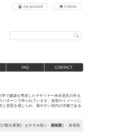
my account
0 items
FAQ
CONTACT
美術大学で建築を専攻したデザイナー米永至氏の作る
のパターンで作られています。造形やイメージに
性と意思を感じられ、着やすい現代の洋服である
並び順を変更] -
おすすめ順
| -
価格順
| -
新着順