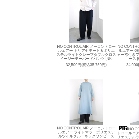
NO CONTROL AIR ノーコントロー
NO CONTR
ルエアー トリアセテート＆ポリエ
ルエアー 
ステルライトクレープダブルクロス
ャー襟付き
イージーテーパードパンツ [NK-
ース [
NC9843PF]
32,500円(税込35,750円)
34,00
NO CONTROL AIR ノーコントロー
NO C
ルエアー ライトマットポリエステ
トロールエア
ルツイルクルーネックワンピース
リエステル