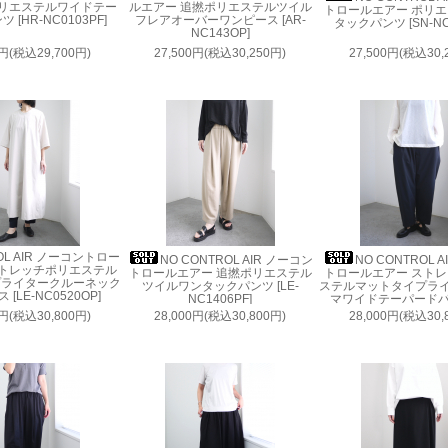
ポリエステルワイドテー
ルエアー 追撚ポリエステルツイル
トロールエアー ポリ
 [HR-NC0103PF]
フレアオーバーワンピース [AR-
タックパンツ [SN-NC0
NC143OP]
0円(税込29,700円)
27,500円(税込30,250円)
27,500円(税込30,
OL AIR ノーコントロー
NO CONTROL AIR ノーコン
NO CONTROL 
ストレッチポリエステル
トロールエアー 追撚ポリエステル
トロールエアー スト
プライタークルーネック
ツイルワンタックパンツ [LE-
ステルマットタイプラ
[LE-NC0520OP]
NC1406PF]
マワイドテーパードパン
NC0526PF]
0円(税込30,800円)
28,000円(税込30,800円)
28,000円(税込30,