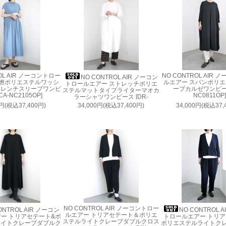
OL AIR ノーコントロー
NO CONTROL AIR
NO CONTROL AIR ノーコン
強撚ポリエステルワッシ
ルエアー スパンポリ
トロールエアー ストレッチポリエ
フレンチスリーブワンピ
ープカルゼワンピース
ステルマットタイプライターマオカ
CA-NC2105OP]
NC0811OP]
ラーシャツワンピース [DR-
NC0515OP]
0円(税込37,400円)
34,000円(税込37,400円)
34,000円(税込37,
NO CONTROL AIR ノーコントロー
ONTROL AIR ノーコン
NO CONTROL 
ルエアー トリアセテート＆ポリエ
ー トリアセテート&ポ
トロールエアー トリ
ステルライトクレープダブルクロス
ライトクレープダブルク
ポリエステルライトク