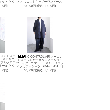
ト [NK-
ハイウエストギャザーワンピース
[NK-NC9909OP]
700円)
38,000円(税込41,800円)
 ノーコントロー
NO CONTROL AIR ノーコン
ート＆ポリエ
トロールエアー ポリエステルタイ
ダブルクロス
プライターコマサーモキルトリブラ
ル [NK-
イクカラーシャツ [DR-NC0401SF]
]
400円)
46,500円(税込51,150円)