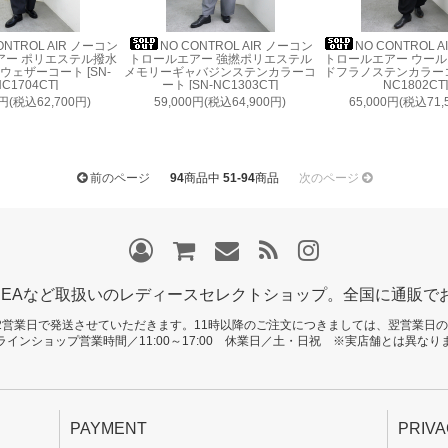
ONTROL AIR ノーコン
NO CONTROL AIR ノーコン
NO CONTROL 
アー ポリエステル撥水
トロールエアー 強撚ポリエステル
トロールエアー ウー
ェザーコート [SN-
メモリーギャバジンステンカラーコ
ドフラノステンカラーコー
C1704CT]
ート [SN-NC1303CT]
NC1802CT]
0円(税込62,700円)
59,000円(税込64,900円)
65,000円(税込71,
前のページ
94
商品中
51-94
商品
次のページ
EMBEAなど取扱いのレディースセレクトショップ。全国に通販
2営業日で発送させていただきます。11時以降のご注文につきましては、翌営業日
ラインショップ営業時間／11:00～17:00 休業日／土・日祝 ※実店舗とは異なり
PAYMENT
PRIVA