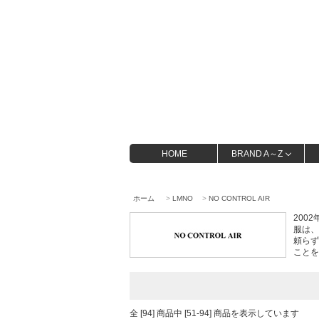
HOME
BRAND A～Z
ホーム
>
LMNO
>
NO CONTROL AIR
200
服は、
頼らず
ことを
全 [94] 商品中 [51-94] 商品を表示しています