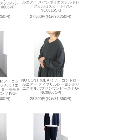
ルエアー スパンポリエステルドレ
エステルワン
ープカルゼスカート [VG-
806PF]
NC0815SK]
250円)
27,500円(税込30,250円)
NO CONTROL AIR ノーコントロー
AIR ノーコン
ルエアー フィブリルレーヨンポリ
レッチポリエ
エステルポプリンワンピース [TG-
イターモモヤ
NC0606OP]
ツ [VG-
800円)
28,500円(税込31,350円)