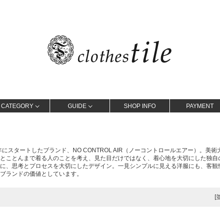
CATEGORY
GUIDE
SHOP INFO
PAYMENT
2年にスタートしたブランド、NO CONTROL AIR（ノーコントロールエアー）。
とことんまで着る人のことを考え、見た目だけではなく、着心地を大切にした独自
に、思考とプロセスを大切にしたデザイン。一見シンプルに見える洋服にも、客観
ブランドの価値としています。
[