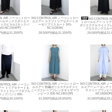
OL AIR ノーコントロー
NO CONTROL AIR ノーコントロー
NO CONTROL 
クールマックスポリエス
ルエアー スラブトリアセテートガ
トロールエアー トリ
ントロピカル1タックパ
ーゼジブリスカート [VG-
ポリエステルライトク
VG-NC1504PF]
NC1108SK]
クロスロングスカート
NC9838SK]
0円(税込31,350円)
28,500円(税込31,350円)
29,000円(税込31,
NO CONTROL AIR ノーコントロー
NO CONTROL AIR
ONTROL AIR ノーコン
ルエアー 割繊ポリエステルチャイ
ルエアー レーヨンナ
アー トリアセテート＆
ニーズクレープフレンチギャザーワ
チスリーブワンピース
ルライトクレープダブル
ンピース [GE-NC1901OP]
NC1606OP
ップパンツ [NK-
NC9842PF]
0円(税込34,100円)
31,500円(税込34,650円)
32,000円(税込35,