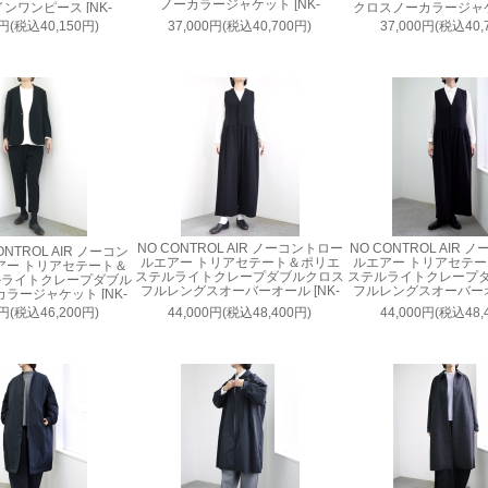
ノーカラージャケット [NK-
ンワンピース [NK-
クロスノーカラージャケッ
NC9817JK]
C9833OP]
NC9817JK]
0円(税込40,150円)
37,000円(税込40,700円)
37,000円(税込40,
NO CONTROL AIR ノーコントロー
NO CONTROL AIR
ONTROL AIR ノーコン
ルエアー トリアセテート＆ポリエ
ルエアー トリアセテ
アー トリアセテート＆
ステルライトクレープダブルクロス
ステルライトクレープ
ルライトクレープダブル
フルレングスオーバーオール [NK-
フルレングスオーバーオー
ラージャケット [NK-
NC9818OO]
NC9818OO
NC9801JK]
0円(税込46,200円)
44,000円(税込48,400円)
44,000円(税込48,