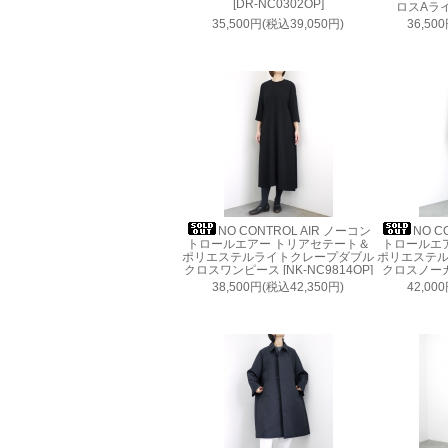
[DR-NC0302OP]
ロスAライ
N
35,500円(税込39,050円)
36,50
NO CONTROL AIR ノーコン
NO C
トロールエアー トリアセテート＆
トロールエ
ポリエステルライトクレープダブル
ポリエステ
クロスワンピース [NK-NC9814OP]
クロスノーカ
38,500円(税込42,350円)
42,00