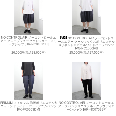
NO CONTROL AIR ノーコントロールエ
NO CONTROL AIR ノーコントロ
アー クレープジョーゼットショートスリ
ールエアー クールマックスポリエステル
ーブシャツ [HR-NC0102SH]
&リネントロピカルワイドハーフパンツ
[VG-NC1500P6]
26,000円(税込28,600円)
25,000円(税込27,500円)
FIRMUM フィルマム 強撚ポリエステル&
NO CONTROL AIR ノーコントロールエ
コットンドライテーパードデニムパンツ
アー スパンポリエステル・クラウディロ
[FK-FR0603DM]
ーンシャツ [HR-NC0709SF]