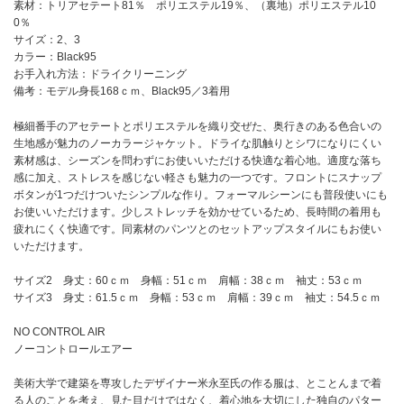
素材：トリアセテート81％ ポリエステル19％、（裏地）ポリエステル10
0％
サイズ：2、3
カラー：Black95
お手入れ方法：ドライクリーニング
備考：モデル身長168ｃｍ、Black95／3着用
極細番手のアセテートとポリエステルを織り交ぜた、奥行きのある色合いの
生地感が魅力のノーカラージャケット。ドライな肌触りとシワになりにくい
素材感は、シーズンを問わずにお使いいただける快適な着心地。適度な落ち
感に加え、ストレスを感じない軽さも魅力の一つです。フロントにスナップ
ボタンが1つだけついたシンプルな作り。フォーマルシーンにも普段使いにも
お使いいただけます。少しストレッチを効かせているため、長時間の着用も
疲れにくく快適です。同素材のパンツとのセットアップスタイルにもお使い
いただけます。
サイズ2 身丈：60ｃｍ 身幅：51ｃｍ 肩幅：38ｃｍ 袖丈：53ｃｍ
サイズ3 身丈：61.5ｃｍ 身幅：53ｃｍ 肩幅：39ｃｍ 袖丈：54.5ｃｍ
NO CONTROL AIR
ノーコントロールエアー
美術大学で建築を専攻したデザイナー米永至氏の作る服は、とことんまで着
る人のことを考え、見た目だけではなく、着心地を大切にした独自のパター