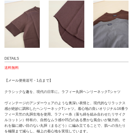
DETAILS
送料無料
【メール便発送可・1点まで】
クラシックな趣を、現代の日常に。ラフィー丸胴ヘンリーネックTシャツ
ヴィンテージのアンダーウェアのような奥深い表情と、現代的なリラックス
感が絶妙に調和したヘンリーネックTシャツ。着心地の良いオリジナル16番ラ
フィー天竺の丸胴生地を使用。ラフィー糸（落ち綿を組み合わせたリサイク
ルコットン）特有の、自然なムラ感や凹凸のある豊かな風合いが魅力的。そ
れを脇に縫い目のない丸胴（まるどう）に編み立てることで、肌への当たり
を極限まで減らし、極上の着心地を実現しています。