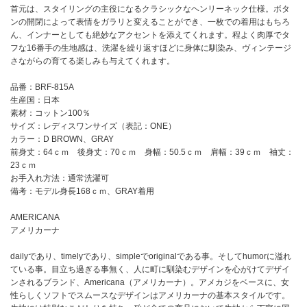
首元は、スタイリングの主役になるクラシックなヘンリーネック仕様。ボタ
ンの開閉によって表情をガラリと変えることができ、一枚での着用はもちろ
ん、インナーとしても絶妙なアクセントを添えてくれます。程よく肉厚でタ
フな16番手の生地感は、洗濯を繰り返すほどに身体に馴染み、ヴィンテージ
さながらの育てる楽しみも与えてくれます。
品番：BRF-815A
生産国：日本
素材：コットン100％
サイズ：レディスワンサイズ（表記：ONE）
カラー：D BROWN、GRAY
前身丈：64ｃｍ 後身丈：70ｃｍ 身幅：50.5ｃｍ 肩幅：39ｃｍ 袖丈：
23ｃｍ
お手入れ方法：通常洗濯可
備考：モデル身長168ｃｍ、GRAY着用
AMERICANA
アメリカーナ
dailyであり、timelyであり、simpleでoriginalである事。そしてhumorに溢れ
ている事。目立ち過ぎる事無く、人に町に馴染むデザインを心がけてデザイ
ンされるブランド、Americana（アメリカーナ）。アメカジをベースに、女
性らしくソフトでスムースなデザインはアメリカーナの基本スタイルです。