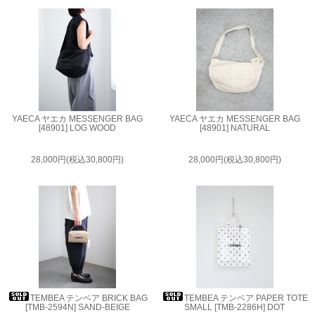
YAECA ヤエカ MESSENGER BAG
YAECA ヤエカ MESSENGER BAG
[48901] LOG WOOD
[48901] NATURAL
28,000円(税込30,800円)
28,000円(税込30,800円)
TEMBEA テンベア BRICK BAG
TEMBEA テンベア PAPER TOTE
[TMB-2594N] SAND-BEIGE
SMALL [TMB-2286H] DOT