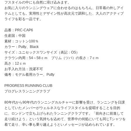
フスタイルの中にも自然に溶け込みます。
お気に入りのランニングウェアに合わせるのはもちろん、日常着の外しアイ
テムとしても。実用性とデザイン性が高次元で調和した、大人のアクティブ
ライフを彩る一品です。
品番：PRC-CAP6
生産国：中国
素材：コットン100％
カラー：Putty、Black
サイズ：ユニセックスワンサイズ（表記：OS）
クラウン内周：54～58ｃｍ ブリム（ツバ）の長さ：7ｃｍ
高さ：12ｃｍ
お手入れ方法：洗濯不可
備考：モデル着用カラー、Putty
PROGRESS RUNNING CLUB
プログレスランニングクラブ
80年代から90年代のランニングカルチャーに影響を受け、ランニングを日課
としていたメンバーがウェルネスなライフスタイルを提唱することを目的
に、ロンドンで立ち上げられたランニングクラブです。「前向きに前進して
走り続けよう」という気持ちを込めて、世界中の何処にいても同じTシャツを
着て走り、辛い事も乗り越えようといメッセージが込められています。