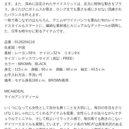
ます。また、深めに設定されたサイドスリットは、足元に軽快な動きをプラ
ス。歩くたびにボトムスが覗き、ロング丈でも重さを感じさせない洗練され
たバランスを叶えます。
一枚で着こなすのはもちろん、デニムやワイドパンツを重ねた旬のレイヤー
ドスタイルもスマートに。繊細な素材感とカジュアルなディテールが調和し
た、日常を軽やかに彩るアイテムです。
品番：0126204116
生産国：中国
素材：レーヨン59％ ナイロン32％ リネン9％
サイズ：レディスワンサイズ（表記：FREE）
カラー：BROWN、BLACK
身丈：115ｃｍ 身幅：60ｃｍ 肩幅：60ｃｍ 袖丈：43.5ｃｍ
お手入れ方法：手洗い可
備考：モデル身長168ｃｍ、BROWN着用
MICA&DEAL
マイカアンドディール
いくつになっても女性として自分を磨くことを大切にし、毎日の生活をさり
げなくおしゃれにしてくれるアイテムを提案。女性らしさがありながらナチ
ュラルでミニマル、そして程よいリラックス感で、毎日着ても飽きのこない
デイリースタイルを展開しています。ブランド名の“MICA”は真珠光沢のある