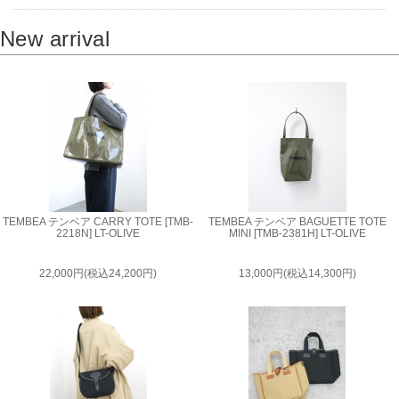
New arrival
TEMBEA テンベア CARRY TOTE [TMB-
TEMBEA テンベア BAGUETTE TOTE
2218N] LT-OLIVE
MINI [TMB-2381H] LT-OLIVE
22,000円(税込24,200円)
13,000円(税込14,300円)