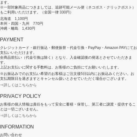
ます。
※一部対象商品につきましては、追跡可能メール便（ネコポス・クリックポスト）
もご利用いただけます。（全国一律 330円）
北海道 1,100円
本州・四国・九州 770円
沖縄・離島 1,430円
PAYMENT
クレジットカード・銀行振込・郵便振替・代金引換・PayPay・Amazon PAYにてお
支払いいただけます。
全商品前払い（代金引換は除く）となり、入金確認後の発送とさせていただきま
す。
上記お支払いに関する手数料は、お客様のご負担にてお願いいたします。
※お振込みでのお支払い希望のお客様はご注文後5日以内にお振込みください。お
支払期限日を過ぎますとキャンセル扱いとさせていただく場合がございます。
⇒詳しくはこちらから
PRIVACY POLICY
お客様の個人情報は責任をもって安全に蓄積・保管し、第三者に譲渡・提供するこ
とは一切ございません。
⇒詳しくはこちらから
INFORMATION
お問い合わせ