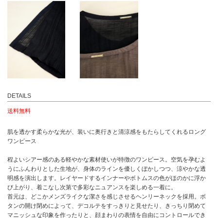
DETAILS
送料無料
肌を透かす柔らかな光が、装いに奥行きと清涼感をもたらしてくれるロング
ワンピース
程よいシアー感のある軽やかな素材使いが特徴のワンピース。空気を孕むよ
うにふんわりとした生地が、身体のラインを優しくぼかしつつ、涼やかな透
明感を演出します。レイヤードするインナーやボトムスの色がほのかに浮か
び上がり、着こなし次第で多彩なニュアンスを楽しめる一着に。
首元は、どこかメンズライクな潔さを感じさせるヘンリーネックを採用。ボ
タンの開け閉めによって、デコルテをすっきりと見せたり、きっちり閉めて
マニッシュな印象を作ったりと、顔まわりの表情を自由にコントロールでき