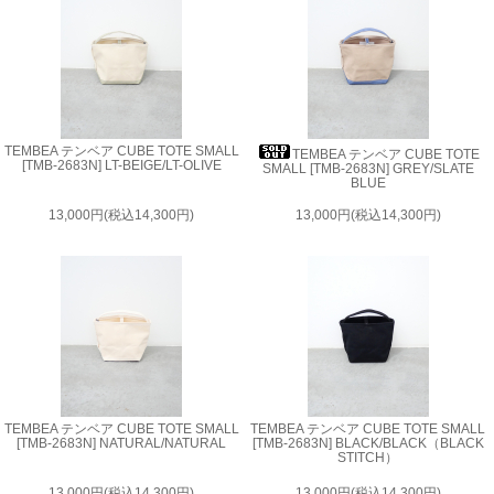
TEMBEA テンベア CUBE TOTE SMALL
TEMBEA テンベア CUBE TOTE
[TMB-2683N] LT-BEIGE/LT-OLIVE
SMALL [TMB-2683N] GREY/SLATE
BLUE
13,000円(税込14,300円)
13,000円(税込14,300円)
TEMBEA テンベア CUBE TOTE SMALL
TEMBEA テンベア CUBE TOTE SMALL
[TMB-2683N] NATURAL/NATURAL
[TMB-2683N] BLACK/BLACK（BLACK
STITCH）
13,000円(税込14,300円)
13,000円(税込14,300円)