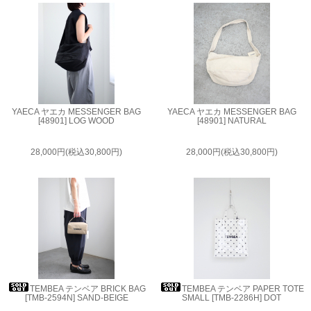
YAECA ヤエカ MESSENGER BAG
YAECA ヤエカ MESSENGER BAG
[48901] LOG WOOD
[48901] NATURAL
28,000円(税込30,800円)
28,000円(税込30,800円)
TEMBEA テンベア BRICK BAG
TEMBEA テンベア PAPER TOTE
[TMB-2594N] SAND-BEIGE
SMALL [TMB-2286H] DOT