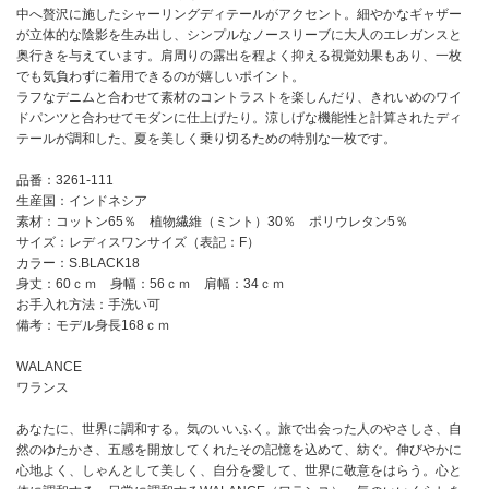
中へ贅沢に施したシャーリングディテールがアクセント。細やかなギャザー
が立体的な陰影を生み出し、シンプルなノースリーブに大人のエレガンスと
奥行きを与えています。肩周りの露出を程よく抑える視覚効果もあり、一枚
でも気負わずに着用できるのが嬉しいポイント。
ラフなデニムと合わせて素材のコントラストを楽しんだり、きれいめのワイ
ドパンツと合わせてモダンに仕上げたり。涼しげな機能性と計算されたディ
テールが調和した、夏を美しく乗り切るための特別な一枚です。
品番：3261-111
生産国：インドネシア
素材：コットン65％ 植物繊維（ミント）30％ ポリウレタン5％
サイズ：レディスワンサイズ（表記：F）
カラー：S.BLACK18
身丈：60ｃｍ 身幅：56ｃｍ 肩幅：34ｃｍ
お手入れ方法：手洗い可
備考：モデル身長168ｃｍ
WALANCE
ワランス
あなたに、世界に調和する。気のいいふく。旅で出会った人のやさしさ、自
然のゆたかさ、五感を開放してくれたその記憶を込めて、紡ぐ。伸びやかに
心地よく、しゃんとして美しく、自分を愛して、世界に敬意をはらう。心と