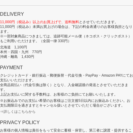
DELIVERY
11,000円（税込み）以上のお買上げで、送料無料
とさせていただきます。
11,000円（税込み）未満お買上げの場合は、下記の料金表通りのお客様負担となり
ます。
※一部対象商品につきましては、追跡可能メール便（ネコポス・クリックポスト）
もご利用いただけます。（全国一律 330円）
北海道 1,100円
本州・四国・九州 770円
沖縄・離島 1,430円
PAYMENT
クレジットカード・銀行振込・郵便振替・代金引換・PayPay・Amazon PAYにてお
支払いいただけます。
全商品前払い（代金引換は除く）となり、入金確認後の発送とさせていただきま
す。
上記お支払いに関する手数料は、お客様のご負担にてお願いいたします。
※お振込みでのお支払い希望のお客様はご注文後5日以内にお振込みください。お
支払期限日を過ぎますとキャンセル扱いとさせていただく場合がございます。
⇒詳しくはこちらから
PRIVACY POLICY
お客様の個人情報は責任をもって安全に蓄積・保管し、第三者に譲渡・提供するこ