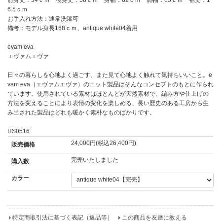
6.5ｃｍ
お手入れ方法：通常洗濯可
備考：モデル身長168ｃｍ、antique white04着用
evam eva
エヴァムエヴァ
日々の暮らしを心地よく過ごす、また見て心地よく触れて気持ちいいこと。e
vam eva（エヴァムエヴァ）のニット製品はそんなコンセプトのもとに作られ
ています。使用されている素材はほとんどが天然素材で、編み方や仕上げの
方法を変えることにより表情の変化を楽しめる、長い歴史のある工房から生
み出された製品はどれも暖かく素朴なものばかりです。
HS0516
24,000円(税込26,400円)
販売価格
完売いたしました
購入数
カラー
特定商取引法に基づく表記（返品等）
この商品を友達に教える