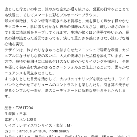
凛とした佇まいの中に、涼やかな空気が通り抜ける。盛夏の日常をどこまで
も快適に、そしてスマートに彩るプルオーバーブラウス。
最大の特徴は、リネン特有の乾きのある質感と、光を優しく透かす軽やかな
テクスチャー。肌に張り付かない抜群の肌離れの良さは、厳しい暑さの日々
でも常に清涼感をキープしてくれます。生地が驚くほど薄手で軽いため、長
めの袖や詰まった首元であっても、決して重たさを感じさせない涼しげな着
心地を実現。
デザインは、衿まわりをきゅっと詰まらせたマニッシュで端正な表情。カジ
ュアルになりがちな夏の装いに、大人の洗練された品格を添えています。一
方で、身頃や袖周りには締め付けのない緩やかなサイジングを採用し、全体
を優しく包み込む丸みのあるコクーンフォルムに仕上げることで、柔らかな
ニュアンスも両立させました。
すっきりとした首元を活かして、大ぶりのイヤリングを覗かせたり、ワイド
パンツと合わせてボリュームのコントラストを楽しんだり。引き算の美学が
光るシンプルな一着が、夏のコーディネートに新鮮な奥行きをもたらしま
す。
品番：E261T204
生産国：日本
素材：リネン100％
サイズ：レディスワンサイズ（表記：M）
カラー：antique white04、north sea69
前身丈：54ｃｍ 後身丈：58ｃｍ 身幅：62ｃｍ 肩幅：65ｃｍ 袖丈：1