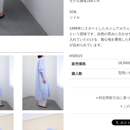
モデル身長168ｃｍ
SOIL
ソイル
1998年にスタートしたカジュアルウェ
という意味です。自然の営みに欠かせ
入れていただける、着心地を重視した
が込められています。
HS0515
18,00
販売価格
完売い
購入数
特定商取引法に基づ
この