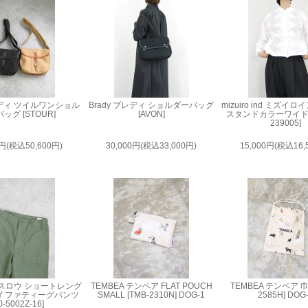
ブレディ ツイルワンショル
Brady ブレディ ショルダーバッグ
mizuiro ind ミズイ
ッグ [STOUR]
[AVON]
スタンドカラーワイドシ
239005]
0円(税込50,600円)
30,000円(税込33,000円)
15,000円(税込16,
オアスロウ ショートレング
TEMBEA テンベア FLAT POUCH
TEMBEA テンベア 巾着
RMY ファティーグパンツ
SMALL [TMB-2310N] DOG-1
2585H] DOG
0-5002Z-16]