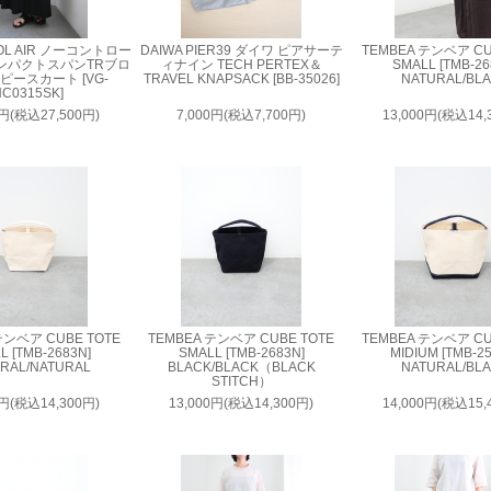
OL AIR ノーコントロー
DAIWA PIER39 ダイワ ピアサーテ
TEMBEA テンベア CU
ンパクトスパンTRブロ
ィナイン TECH PERTEX＆
SMALL [TMB-26
ピースカート [VG-
TRAVEL KNAPSACK [BB-35026]
NATURAL/BL
C0315SK]
0円(税込27,500円)
7,000円(税込7,700円)
13,000円(税込14,
テンベア CUBE TOTE
TEMBEA テンベア CUBE TOTE
TEMBEA テンベア CU
L [TMB-2683N]
SMALL [TMB-2683N]
MIDIUM [TMB-2
RAL/NATURAL
BLACK/BLACK（BLACK
NATURAL/BL
STITCH）
0円(税込14,300円)
13,000円(税込14,300円)
14,000円(税込15,