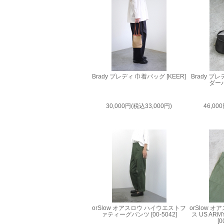
Brady ブレディ 巾着バッグ [KEER]
Brady 
ダーバ
30,000円(税込33,000円)
46,00
orSlow オアスロウ ハイウエストフ
orSlow 
ァティーグパンツ [00-5042]
ス US A
[0