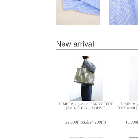
New arrival
TEMBEA テンベア CARRY TOTE
TEMBEA
[TMB-2218N] LT-OLIVE
TOTE MINI 
22,000円(税込24,200円)
13,00