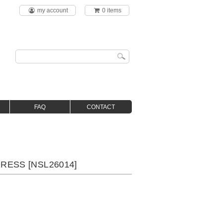
my account
0 items
FAQ
CONTACT
RESS [NSL26014]