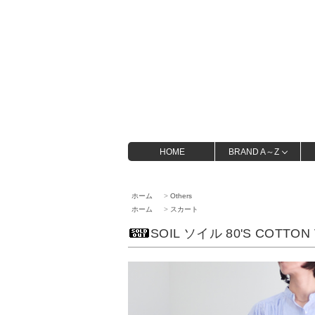
HOME
BRAND A～Z
ホーム
>
Others
ホーム
>
スカート
SOIL ソイル 80'S COTTON 