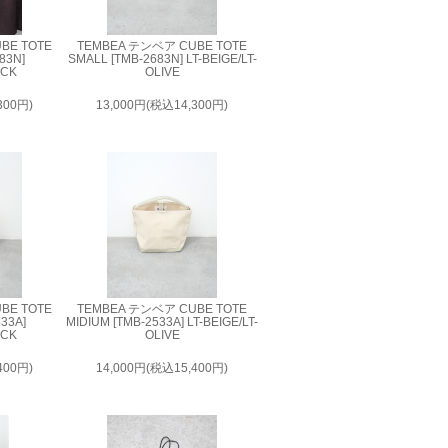
BE TOTE
TEMBEA テンベア CUBE TOTE
83N]
SMALL [TMB-2683N] LT-BEIGE/LT-
ACK
OLIVE
300円)
13,000円(税込14,300円)
BE TOTE
TEMBEA テンベア CUBE TOTE
533A]
MIDIUM [TMB-2533A] LT-BEIGE/LT-
ACK
OLIVE
400円)
14,000円(税込15,400円)