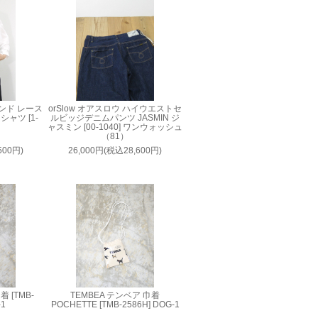
ロインド レース
orSlow オアスロウ ハイウエストセ
ャツ [1-
ルビッジデニムパンツ JASMIN ジ
ャスミン [00-1040] ワンウォッシュ
（81）
500円)
26,000円(税込28,600円)
 [TMB-
TEMBEA テンベア 巾着
-1
POCHETTE [TMB-2586H] DOG-1