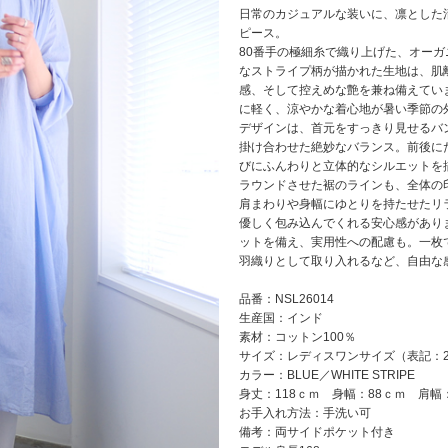
日常のカジュアルな装いに、凛とした
ピース。
80番手の極細糸で織り上げた、オー
なストライプ柄が描かれた生地は、肌
感、そして控えめな艶を兼ね備えてい
に軽く、涼やかな着心地が暑い季節の
デザインは、首元をすっきり見せるバ
掛け合わせた絶妙なバランス。前後に
びにふんわりと立体的なシルエットを
ラウンドさせた裾のラインも、全体の
肩まわりや身幅にゆとりを持たせたリ
優しく包み込んでくれる安心感があり
ットを備え、実用性への配慮も。一枚
羽織りとして取り入れるなど、自由な
品番：NSL26014
生産国：インド
素材：コットン100％
サイズ：レディスワンサイズ（表記：
カラー：BLUE／WHITE STRIPE
身丈：118ｃｍ 身幅：88ｃｍ 肩幅
お手入れ方法：手洗い可
備考：両サイドポケット付き