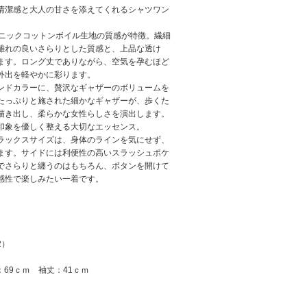
清潔感と大人の甘さを添えてくれるシャツワン
ガニックコットンボイル生地の質感が特徴。繊細
離れの良いさらりとした質感と、上品な透け
ます。ロング丈でありながら、空気を孕むほど
外出を軽やかに彩ります。
ンドカラーに、贅沢なギャザーのボリュームを
たっぷりと施された細かなギャザーが、歩くた
描き出し、柔らかな女性らしさを演出します。
印象を優しく整える大切なエッセンス。
ラックスサイズは、身体のラインを気にせず、
ます。サイドには利便性の高いスラッシュポケ
でさらりと纏うのはもちろん、ボタンを開けて
感性で楽しみたい一着です。
2）
：69ｃｍ 袖丈：41ｃｍ