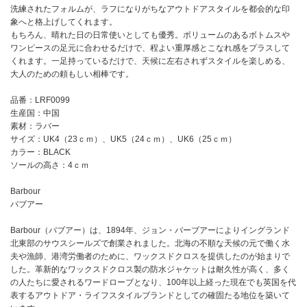
洗練されたフォルムが、ラフになりがちなアウトドアスタイルを都会的な印
象へと格上げしてくれます。
もちろん、晴れた日の日常使いとしても優秀。ボリュームのあるボトムスや
ワンピースの足元に合わせるだけで、程よい重厚感とこなれ感をプラスして
くれます。一足持っているだけで、天候に左右されずスタイルを楽しめる、
大人のための頼もしい相棒です。
品番：LRF0099
生産国：中国
素材：ラバー
サイズ：UK4（23ｃｍ）、UK5（24ｃｍ）、UK6（25ｃｍ）
カラー：BLACK
ソールの高さ：4ｃｍ
Barbour
バブアー
Barbour（バブアー）は、1894年、ジョン・バーブアーによりイングランド
北東部のサウスシールズで創業されました。北海の不順な天候の元で働く水
夫や漁師、港湾労働者のために、ワックスドクロスを提供したのが始まりで
した。革新的なワックスドクロス製の防水ジャケットは耐久性が高く、多く
の人たちに愛されるワードローブとなり、100年以上経った現在でも英国を代
表するアウトドア・ライフスタイルブランドとしての確固たる地位を築いて