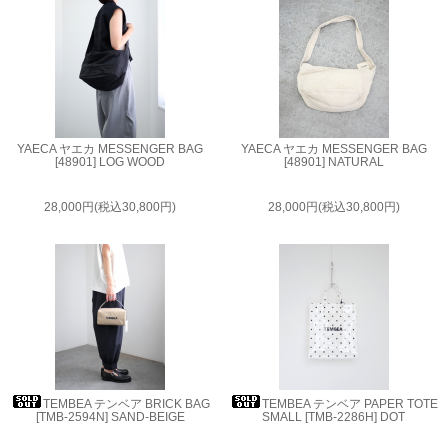
YAECA ヤエカ MESSENGER BAG
YAECA ヤエカ MESSENGER BAG
[48901] LOG WOOD
[48901] NATURAL
28,000円(税込30,800円)
28,000円(税込30,800円)
TEMBEA テンベア BRICK BAG
TEMBEA テンベア PAPER TOTE
[TMB-2594N] SAND-BEIGE
SMALL [TMB-2286H] DOT