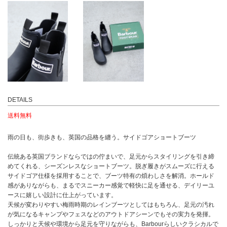
DETAILS
送料無料
雨の日も、街歩きも、英国の品格を纏う。サイドゴアショートブーツ
伝統ある英国ブランドならではの佇まいで、足元からスタイリングを引き締
めてくれる、シーズンレスなショートブーツ。脱ぎ履きがスムーズに行える
サイドゴア仕様を採用することで、ブーツ特有の煩わしさを解消。ホールド
感がありながらも、まるでスニーカー感覚で軽快に足を通せる、デイリーユ
ースに嬉しい設計に仕上がっています。
天候が変わりやすい梅雨時期のレインブーツとしてはもちろん、足元の汚れ
が気になるキャンプやフェスなどのアウトドアシーンでもその実力を発揮。
しっかりと天候や環境から足元を守りながらも、Barbourらしいクラシカルで