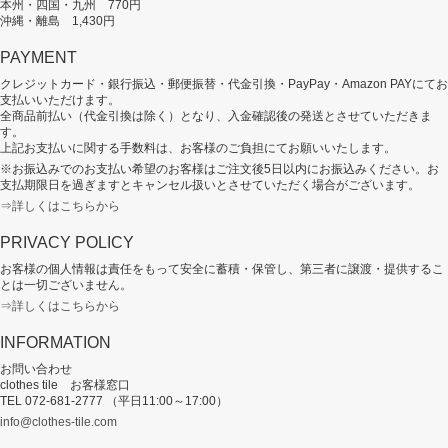
本州・四国・九州 770円
沖縄・離島 1,430円
PAYMENT
クレジットカード・銀行振込・郵便振替・代金引換・PayPay・Amazon PAYにてお
支払いいただけます。
全商品前払い（代金引換は除く）となり、入金確認後の発送とさせていただきま
す。
上記お支払いに関する手数料は、お客様のご負担にてお願いいたします。
※お振込みでのお支払い希望のお客様はご注文後5日以内にお振込みください。お
支払期限日を過ぎますとキャンセル扱いとさせていただく場合がございます。
⇒詳しくはこちらから
PRIVACY POLICY
お客様の個人情報は責任をもって安全に蓄積・保管し、第三者に譲渡・提供するこ
とは一切ございません。
⇒詳しくはこちらから
INFORMATION
お問い合わせ
clothes tile お客様窓口
TEL 072-681-2777 （平日11:00～17:00）
info@clothes-tile.com