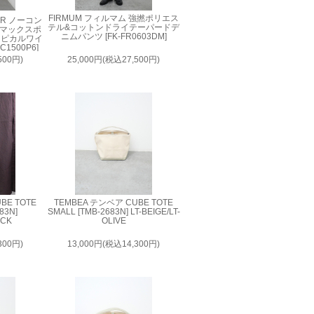
FIRMUM フィルマム 強撚ポリエス
AIR ノーコン
テル&コットンドライテーパードデ
ルマックスポ
ニムパンツ [FK-FR0603DM]
ロピカルワイ
1500P6]
500円)
25,000円(税込27,500円)
BE TOTE
TEMBEA テンベア CUBE TOTE
83N]
SMALL [TMB-2683N] LT-BEIGE/LT-
ACK
OLIVE
300円)
13,000円(税込14,300円)