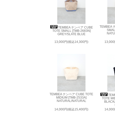
TEMBEA 
TEMBEA テンベア CUBE
SMAL
TOTE SMALL [TMB-2683N]
NATU
GREY/SLATE BLUE
13,000円(税込14,300円)
13,00
TEMBEA テンベア CUBE TOTE
TEM
MIDIUM [TMB-2533A]
TOTE MI
NATURAL/NATURAL
BLACK
14,000円(税込15,400円)
14,00