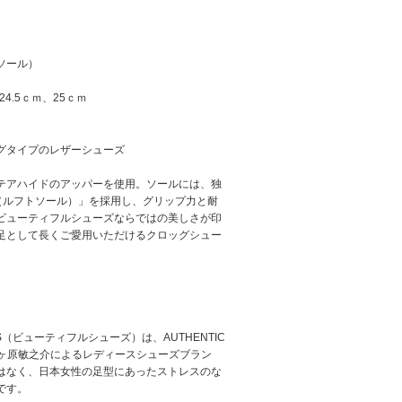
ソール）
24.5ｃｍ、25ｃｍ
グタイプのレザーシューズ
テアハイドのアッパーを使用。ソールには、独
 Sohle（ルフトソール）」を採用し、グリップ力と耐
ビューティフルシューズならではの美しさが印
足として長くご愛用いただけるクロッグシュー
OES（ビューティフルシューズ）は、AUTHENTIC
、竹ヶ原敏之介によるレディースシューズブラン
はなく、日本女性の足型にあったストレスのな
です。