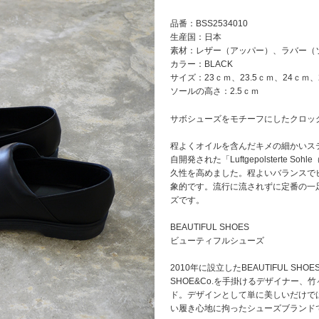
品番：BSS2534010
生産国：日本
素材：レザー（アッパー）、ラバー（
カラー：BLACK
サイズ：23ｃｍ、23.5ｃｍ、24ｃｍ、
ソールの高さ：2.5ｃｍ
サボシューズをモチーフにしたクロッ
程よくオイルを含んだキメの細かいス
自開発された「Luftgepolsterte
久性を高めました。程よいバランスで
象的です。流行に流されずに定番の一
ズです。
BEAUTIFUL SHOES
ビューティフルシューズ
2010年に設立したBEAUTIFUL SH
SHOE&Co.を手掛けるデザイナー
ド。デザインとして単に美しいだけで
い履き心地に拘ったシューズブランド