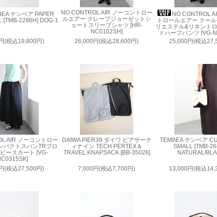
NO CONTROL AIR ノーコントロー
BEA テンベア PAPER
NO CONTROL 
ルエアー クレープジョーゼットシ
 [TMB-2286H] DOG-1
トロールエアー クー
ョートスリーブシャツ [HR-
リエステル&リネント
NC0102SH]
ドハーフパンツ [VG-NC
0円(税込19,800円)
26,000円(税込28,600円)
25,000円(税込27,
OL AIR ノーコントロー
DAIWA PIER39 ダイワ ピアサーテ
TEMBEA テンベア CU
ンパクトスパンTRブロ
ィナイン TECH PERTEX＆
SMALL [TMB-26
ピースカート [VG-
TRAVEL KNAPSACK [BB-35026]
NATURAL/BL
C0315SK]
0円(税込27,500円)
7,000円(税込7,700円)
13,000円(税込14,