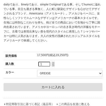
dailyであり、timelyであり、simpleでoriginalである事。そしてhumorに溢れ
ている事。目立ち過ぎる事無く、人に町に馴染むデザインを心がけてデザイ
ンされるブランド、Americana（アメリカーナ）。アメカジをベースに、女
性らしくソフトでスムースなデザインはアメリカーナの基本スタイルです。
生地には特別なこだわりを持ち、殆ど全ての商品において生地から丁寧に国
内生産されています。アメリカやヨーロッパの古き良き時代の洋服をモチー
フに、古着では表現出来ない形を現代のスタイルに表現したＴシャツやパー
カーは特に人気があります。大人の女性の洗練されたカジュアルスタイルを
アメリカーナで体感してください。
17,500円(税込19,250円)
販売価格
購入数
カラー
特定商取引法に基づく表記（返品等）
この商品を友達に教える