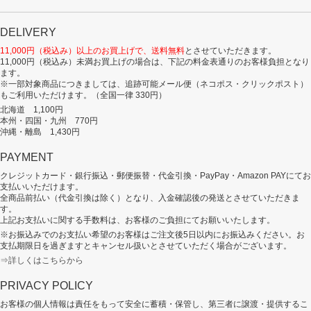
DELIVERY
11,000円（税込み）以上のお買上げで、送料無料
とさせていただきます。
11,000円（税込み）未満お買上げの場合は、下記の料金表通りのお客様負担となり
ます。
※一部対象商品につきましては、追跡可能メール便（ネコポス・クリックポスト）
もご利用いただけます。（全国一律 330円）
北海道 1,100円
本州・四国・九州 770円
沖縄・離島 1,430円
PAYMENT
クレジットカード・銀行振込・郵便振替・代金引換・PayPay・Amazon PAYにてお
支払いいただけます。
全商品前払い（代金引換は除く）となり、入金確認後の発送とさせていただきま
す。
上記お支払いに関する手数料は、お客様のご負担にてお願いいたします。
※お振込みでのお支払い希望のお客様はご注文後5日以内にお振込みください。お
支払期限日を過ぎますとキャンセル扱いとさせていただく場合がございます。
⇒詳しくはこちらから
PRIVACY POLICY
お客様の個人情報は責任をもって安全に蓄積・保管し、第三者に譲渡・提供するこ