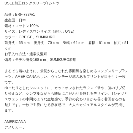
USED加工ロングスリーブTシャツ
品番：BRF-783A/1
生産国：日本
素材：コットン100％
サイズ：レディスワンサイズ（表記：ONE）
カラー：GREIGE、SUMIKURO
前身丈：65ｃｍ 後身丈：70ｃｍ 身幅：64ｃｍ 肩幅：61ｃｍ 袖丈：51
ｃｍ
お手入れ方法：通常洗濯可
備考：モデル身長168ｃｍ、SUMIKURO着用
まるで古着のように、最初からこなれた雰囲気を楽しめるロングスリーブTシ
ャツ。AMERICANAらしい、ヴィンテージ感のあるプリントが目を引く一枚
です。
ゆったりとしたシルエットに、カットオフされたラウンド裾や、脇のリブ切
り替えなど、シンプルながらも随所にこだわりを感じるデザイン。Tシャツと
スウェットの中間のような生地感で、季節の変わり目から長く着回せるのも
魅力です。一枚で主役になる存在感で、大人のカジュアルスタイルが完成し
ます。
AMERICANA
アメリカーナ