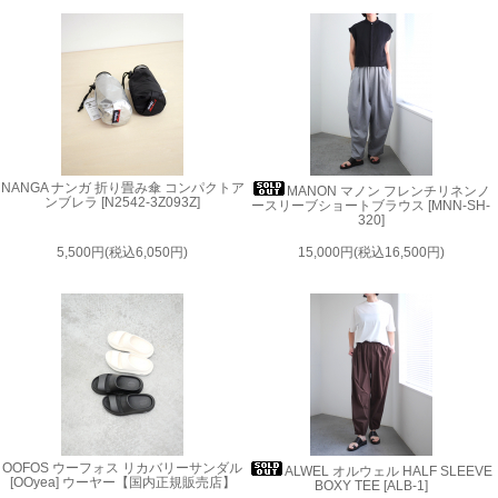
NANGA ナンガ 折り畳み傘 コンパクトア
MANON マノン フレンチリネンノ
ンブレラ [N2542-3Z093Z]
ースリーブショートブラウス [MNN-SH-
320]
5,500円(税込6,050円)
15,000円(税込16,500円)
OOFOS ウーフォス リカバリーサンダル
ALWEL オルウェル HALF SLEEVE
[OOyea] ウーヤー【国内正規販売店】
BOXY TEE [ALB-1]