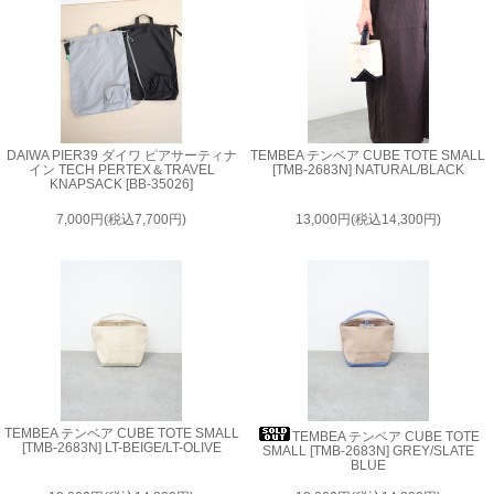
DAIWA PIER39 ダイワ ピアサーティナ
TEMBEA テンベア CUBE TOTE SMALL
イン TECH PERTEX＆TRAVEL
[TMB-2683N] NATURAL/BLACK
KNAPSACK [BB-35026]
7,000円(税込7,700円)
13,000円(税込14,300円)
TEMBEA テンベア CUBE TOTE SMALL
TEMBEA テンベア CUBE TOTE
[TMB-2683N] LT-BEIGE/LT-OLIVE
SMALL [TMB-2683N] GREY/SLATE
BLUE