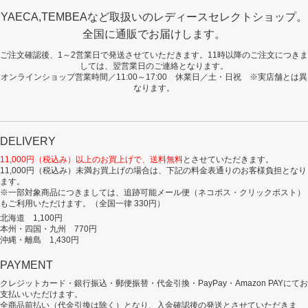
YAECA,TEMBEAなど取扱いのレディースセレクトショップ。
全国に通販でお届けします。
ご注文確認後、1～2営業日で発送させていただきます。11時以降のご注文につきま
しては、翌営業日のご連絡となります。
オンラインショップ営業時間／11:00～17:00 休業日／土・日祝 ※実店舗とは異
なります。
DELIVERY
11,000円（税込み）以上のお買上げで、送料無料
とさせていただきます。
11,000円（税込み）未満お買上げの場合は、下記の料金表通りのお客様負担となり
ます。
※一部対象商品につきましては、追跡可能メール便（ネコポス・クリックポスト）
もご利用いただけます。（全国一律 330円）
北海道 1,100円
本州・四国・九州 770円
沖縄・離島 1,430円
PAYMENT
クレジットカード・銀行振込・郵便振替・代金引換・PayPay・Amazon PAYにてお
支払いいただけます。
全商品前払い（代金引換は除く）となり、入金確認後の発送とさせていただきま