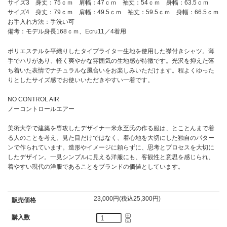
サイズ3 身丈：75ｃｍ 肩幅：47ｃｍ 袖丈：54ｃｍ 身幅：63.5ｃｍ
サイズ4 身丈：79ｃｍ 肩幅：49.5ｃｍ 袖丈：59.5ｃｍ 身幅：66.5ｃｍ
お手入れ方法：手洗い可
備考：モデル身長168ｃｍ、Ecru11／4着用
ポリエステルを平織りしたタイプライター生地を使用した襟付きシャツ。薄
手でハリがあり、軽く爽やかな雰囲気の生地感が特徴です。光沢を抑えた落
ち着いた表情でナチュラルな風合いをお楽しみいただけます。程よくゆった
りとしたサイズ感でお使いいただきやすい一着です。
NO CONTROL AIR
ノーコントロールエアー
美術大学で建築を専攻したデザイナー米永至氏の作る服は、とことんまで着
る人のことを考え、見た目だけではなく、着心地を大切にした独自のパター
ンで作られています。造形やイメージに頼らずに、思考とプロセスを大切に
したデザイン。一見シンプルに見える洋服にも、客観性と意思を感じられ、
着やすい現代の洋服であることをブランドの価値としています。
23,000円(税込25,300円)
販売価格
購入数