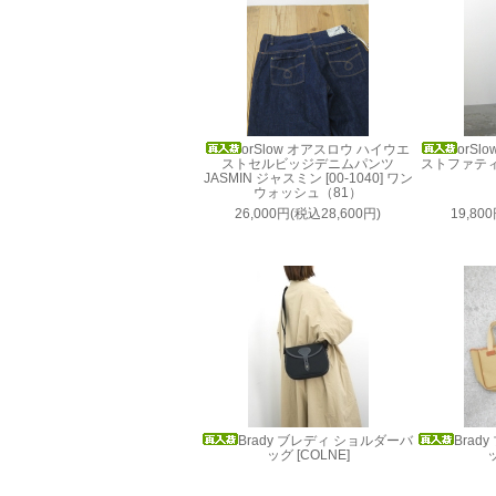
orSlow オアスロウ ハイウエ
orS
ストセルビッジデニムパンツ
ストファティー
JASMIN ジャスミン [00-1040] ワン
ウォッシュ（81）
26,000円(税込28,600円)
19,80
Brady ブレディ ショルダーバ
Brad
ッグ [COLNE]
ッ