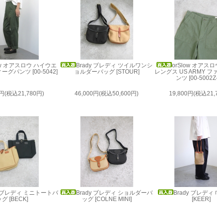
low オアスロウ ハイウエ
Brady ブレディ ツイルワンシ
orSlow オアス
グパンツ [00-5042]
ョルダーバッグ [STOUR]
レングス US ARMY 
ンツ [00-5002Z-
0円(税込21,780円)
46,000円(税込50,600円)
19,800円(税込21,
y ブレディ ミニトートバ
Brady ブレディ ショルダーバ
Brady ブレデ
グ [BECK]
ッグ [COLNE MINI]
[KEER]