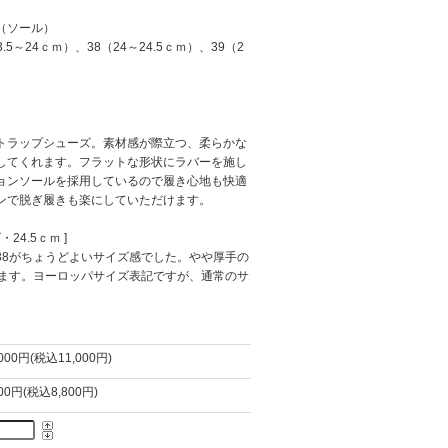
（ソール）
.5～24ｃｍ）、38（24～24.5ｃｍ）、39（2
トラップシューズ。素材感が際立つ、柔らかな
してくれます。フラットな形状にラバーを施し
ョンソールを採用しているので履き心地も快適
ンで脱ぎ履きも楽にしていただけます。
4.5ｃｍ ]
38がちょうどよいサイズ感でした。やや厚手の
びます。ヨーロッパサイズ表記ですが、通常のサ
,000円(税込11,000円)
000円(税込8,800円)