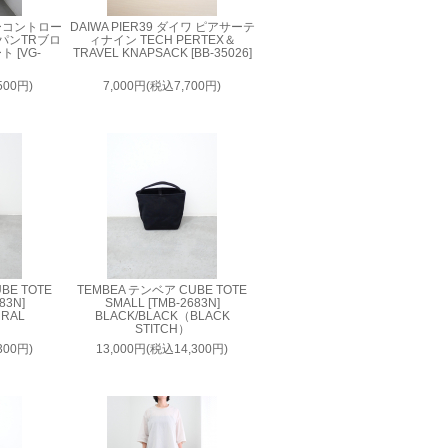
 ノーコントロー
DAIWA PIER39 ダイワ ピアサーテ
パンTRブロ
ィナイン TECH PERTEX＆
 [VG-
TRAVEL KNAPSACK [BB-35026]
500円)
7,000円(税込7,700円)
BE TOTE
TEMBEA テンベア CUBE TOTE
83N]
SMALL [TMB-2683N]
URAL
BLACK/BLACK（BLACK
STITCH）
300円)
13,000円(税込14,300円)