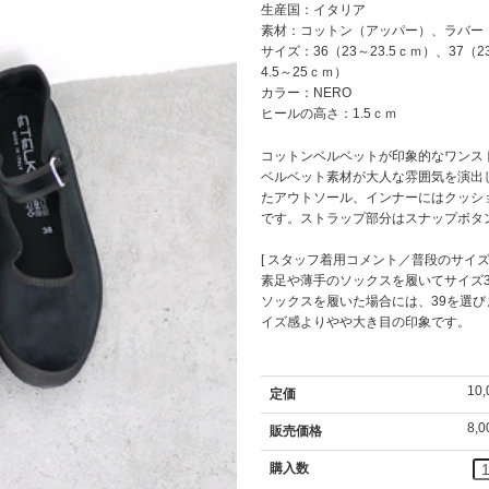
生産国：イタリア
素材：コットン（アッパー）、ラバー
サイズ：36（23～23.5ｃｍ）、37（23
4.5～25ｃｍ）
カラー：NERO
ヒールの高さ：1.5ｃｍ
コットンベルベットが印象的なワンス
ベルベット素材が大人な雰囲気を演出
たアウトソール、インナーにはクッシ
です。ストラップ部分はスナップボタ
[ スタッフ着用コメント／普段のサイズ・2
素足や薄手のソックスを履いてサイズ
ソックスを履いた場合には、39を選
イズ感よりやや大き目の印象です。
10
定価
8,
販売価格
購入数