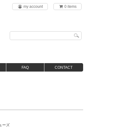
my account
0 items
FAQ
CONTACT
ューズ