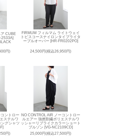
FIRMUM フィルマム ライトウェイ
ベア CUBE
トビスコースナイロンタイプライタ
-2533A]
ープルオーバー [HR-FR0202PO]
BLACK
400円)
24,500円(税込26,950円)
 ノーコントロー
NO CONTROL AIR ノーコントロー
リエステルワ
ルエアー 強撚割繊ポリエステルワ
ロングシャツ
ッシャーリブライクカラーショート
F]
ブルゾン [VG-NC2109CD]
250円)
25,000円(税込27,500円)