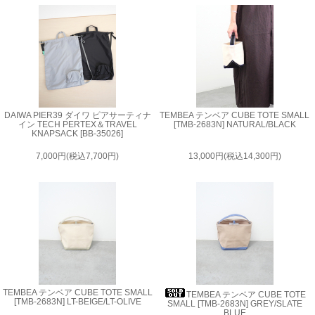
DAIWA PIER39 ダイワ ピアサーティナ
TEMBEA テンベア CUBE TOTE SMALL
イン TECH PERTEX＆TRAVEL
[TMB-2683N] NATURAL/BLACK
KNAPSACK [BB-35026]
7,000円(税込7,700円)
13,000円(税込14,300円)
TEMBEA テンベア CUBE TOTE SMALL
TEMBEA テンベア CUBE TOTE
[TMB-2683N] LT-BEIGE/LT-OLIVE
SMALL [TMB-2683N] GREY/SLATE
BLUE