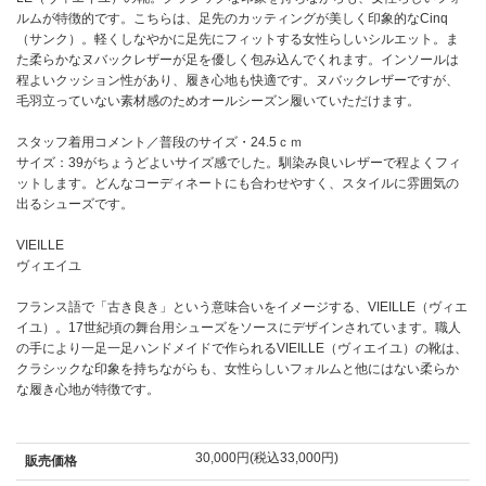
ルムが特徴的です。こちらは、足先のカッティングが美しく印象的なCinq
（サンク）。軽くしなやかに足先にフィットする女性らしいシルエット。ま
た柔らかなヌバックレザーが足を優しく包み込んでくれます。インソールは
程よいクッション性があり、履き心地も快適です。ヌバックレザーですが、
毛羽立っていない素材感のためオールシーズン履いていただけます。
スタッフ着用コメント／普段のサイズ・24.5ｃｍ
サイズ：39がちょうどよいサイズ感でした。馴染み良いレザーで程よくフィ
ットします。どんなコーディネートにも合わせやすく、スタイルに雰囲気の
出るシューズです。
VIEILLE
ヴィエイユ
フランス語で「古き良き」という意味合いをイメージする、VIEILLE（ヴィエ
イユ）。17世紀頃の舞台用シューズをソースにデザインされています。職人
の手により一足一足ハンドメイドで作られるVIEILLE（ヴィエイユ）の靴は、
クラシックな印象を持ちながらも、女性らしいフォルムと他にはない柔らか
な履き心地が特徴です。
30,000円(税込33,000円)
販売価格