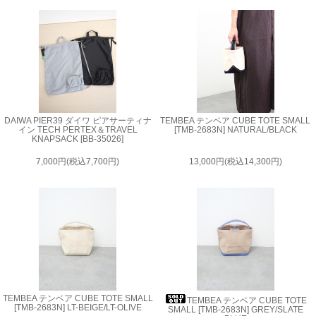
DAIWA PIER39 ダイワ ピアサーティナ
TEMBEA テンベア CUBE TOTE SMALL
イン TECH PERTEX＆TRAVEL
[TMB-2683N] NATURAL/BLACK
KNAPSACK [BB-35026]
7,000円(税込7,700円)
13,000円(税込14,300円)
TEMBEA テンベア CUBE TOTE SMALL
TEMBEA テンベア CUBE TOTE
[TMB-2683N] LT-BEIGE/LT-OLIVE
SMALL [TMB-2683N] GREY/SLATE