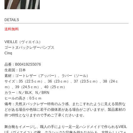
DETAILS
送料無料
VIEILLE（ヴィエイユ）
ゴートヌバックレザーパンプス
Cinq
品番：B004192SS076
生産国：日本
素材：ゴートレザー（アッパー）、ラバー（ソール）
サイズ：35（22.5ｃｍ）、36（23ｃｍ）、37（23.5ｃｍ）、38（24ｃ
ｍ）、39（24.5ｃｍ）、40（25ｃｍ）
カラー：N／BLK、N／BRN
ヒールの高さ：0.5ｃｍ
備考：天然ヌバックレザー特有のムラ感、またこすれたように見える箇所な
どがある場合や色味に若干の個体差がある場合がございますが、製品素材の
持つ特性となりますので予めご了承くださいませ。
舞台靴をイメージし、職人の手により一足一足ハンドメイドで作られるVIEIL
LE（ヴィエイユ）の靴。クラシックな印象を持ちながらも、女性らしいフォ