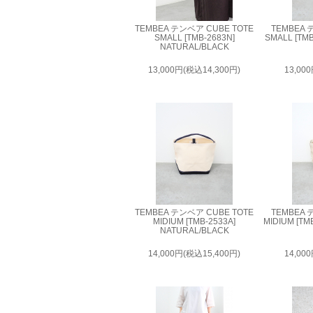
TEMBEA テンベア CUBE TOTE
TEMBEA 
SMALL [TMB-2683N]
SMALL [TMB-
NATURAL/BLACK
13,000円(税込14,300円)
13,00
TEMBEA テンベア CUBE TOTE
TEMBEA 
MIDIUM [TMB-2533A]
MIDIUM [TMB
NATURAL/BLACK
14,000円(税込15,400円)
14,00