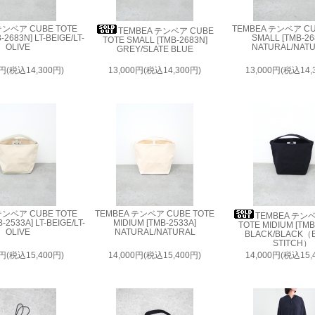
テンベア CUBE TOTE
TEMBEA テンベア CU
TEMBEA テンベア CUBE
2683N] LT-BEIGE/LT-
SMALL [TMB-26
TOTE SMALL [TMB-2683N]
OLIVE
NATURAL/NAT
GREY/SLATE BLUE
0円(税込14,300円)
13,000円(税込14,300円)
13,000円(税込14,
テンベア CUBE TOTE
TEMBEA テンベア CUBE TOTE
TEMBEA テン
-2533A] LT-BEIGE/LT-
MIDIUM [TMB-2533A]
TOTE MIDIUM [TMB
OLIVE
NATURAL/NATURAL
BLACK/BLACK（
STITCH）
0円(税込15,400円)
14,000円(税込15,400円)
14,000円(税込15,