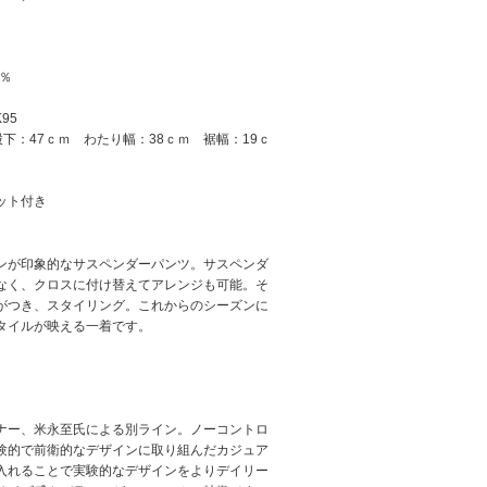
％
95
股下：47ｃｍ わたり幅：38ｃｍ 裾幅：19ｃ
ット付き
ンが印象的なサスペンダーパンツ。サスペンダ
なく、クロスに付け替えてアレンジも可能。そ
がつき、スタイリング。これからのシーズンに
タイルが映える一着です。
ナー、米永至氏による別ライン。ノーコントロ
験的で前衛的なデザインに取り組んだカジュア
入れることで実験的なデザインをよりデイリー