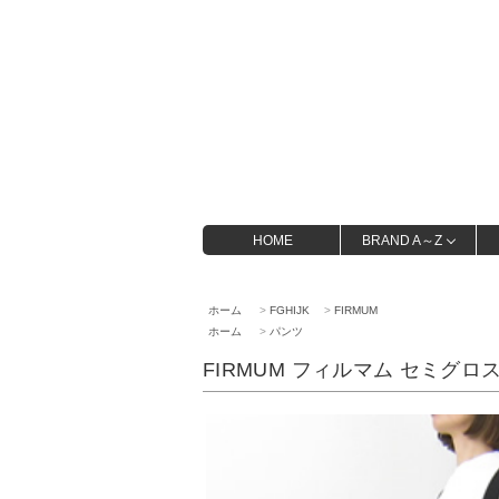
HOME
BRAND A～Z
ホーム
>
FGHIJK
>
FIRMUM
ホーム
>
パンツ
FIRMUM フィルマム セミグロ