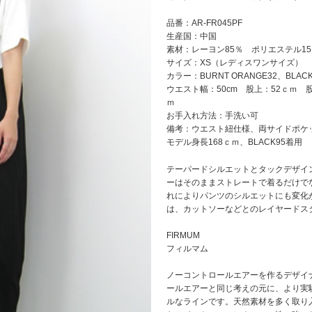
品番：AR-FR045PF
生産国：中国
素材：レーヨン85％ ポリエステル15
サイズ：XS（レディスワンサイズ）
カラー：BURNT ORANGE32、BLACK
ウエスト幅：50cm 股上：52ｃｍ 
ｍ
お手入れ方法：手洗い可
備考：ウエスト紐仕様、両サイドポケ
モデル身長168ｃｍ、BLACK95着用
テーパードシルエットとタックデザイ
ーはそのままストレートで着るだけで
れによりパンツのシルエットにも変化
は、カットソーなどとのレイヤードス
FIRMUM
フィルマム
ノーコントロールエアーを作るデザイ
ールエアーと同じ考えの元に、より実
ルなラインです。天然素材を多く取り