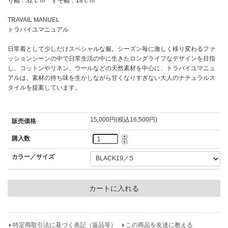
り幅：32ｃｍ すそ幅：18ｃｍ
TRAVAIL MANUEL
トラバイユマニュアル
日常着として少しだけスペシャルな服。シーズン毎に激しく移り変わるファ
ッションシーンの中で日常生活の中に生きたロングライフなデザインを目指
し、コットンやリネン、ウールなどの天然素材を中心に、トラバイユマニュ
アルは、素材の持ち味を生かしながら甘くなりすぎない大人のナチュラルス
タイルを提案しています。
15,000円(税込16,500円)
販売価格
購入数
カラー／サイズ
特定商取引法に基づく表記（返品等）
この商品を友達に教える