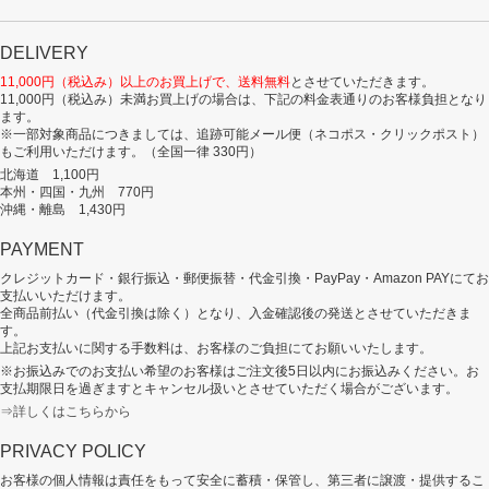
DELIVERY
11,000円（税込み）以上のお買上げで、送料無料
とさせていただきます。
11,000円（税込み）未満お買上げの場合は、下記の料金表通りのお客様負担となり
ます。
※一部対象商品につきましては、追跡可能メール便（ネコポス・クリックポスト）
もご利用いただけます。（全国一律 330円）
北海道 1,100円
本州・四国・九州 770円
沖縄・離島 1,430円
PAYMENT
クレジットカード・銀行振込・郵便振替・代金引換・PayPay・Amazon PAYにてお
支払いいただけます。
全商品前払い（代金引換は除く）となり、入金確認後の発送とさせていただきま
す。
上記お支払いに関する手数料は、お客様のご負担にてお願いいたします。
※お振込みでのお支払い希望のお客様はご注文後5日以内にお振込みください。お
支払期限日を過ぎますとキャンセル扱いとさせていただく場合がございます。
⇒詳しくはこちらから
PRIVACY POLICY
お客様の個人情報は責任をもって安全に蓄積・保管し、第三者に譲渡・提供するこ