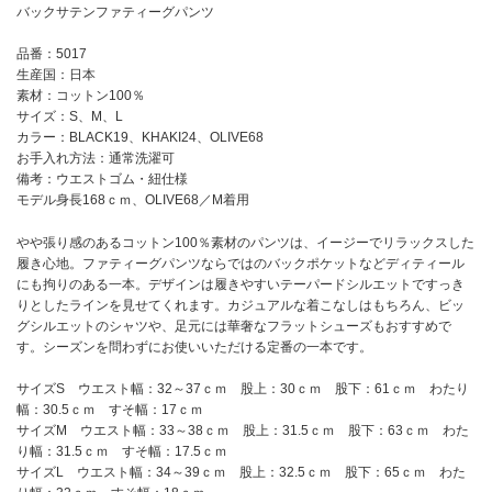
バックサテンファティーグパンツ
品番：5017
生産国：日本
素材：コットン100％
サイズ：S、M、L
カラー：BLACK19、KHAKI24、OLIVE68
お手入れ方法：通常洗濯可
備考：ウエストゴム・紐仕様
モデル身長168ｃｍ、OLIVE68／M着用
やや張り感のあるコットン100％素材のパンツは、イージーでリラックスした
履き心地。ファティーグパンツならではのバックポケットなどディティール
にも拘りのある一本。デザインは履きやすいテーパードシルエットですっき
りとしたラインを見せてくれます。カジュアルな着こなしはもちろん、ビッ
グシルエットのシャツや、足元には華奢なフラットシューズもおすすめで
す。シーズンを問わずにお使いいただける定番の一本です。
サイズS ウエスト幅：32～37ｃｍ 股上：30ｃｍ 股下：61ｃｍ わたり
幅：30.5ｃｍ すそ幅：17ｃｍ
サイズM ウエスト幅：33～38ｃｍ 股上：31.5ｃｍ 股下：63ｃｍ わた
り幅：31.5ｃｍ すそ幅：17.5ｃｍ
サイズL ウエスト幅：34～39ｃｍ 股上：32.5ｃｍ 股下：65ｃｍ わた